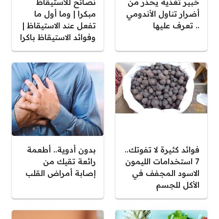
خبير تغذية يحذر من
نصائح للاستيقاظ
أضرار تناول الأندومي
مبكرا | وما أول ما
.. تعرف عليها
تفعل عند الاستيقاظ |
وفوائد الاستيقاظ باكرا
فوائد كثيرة لا تفوتك..
بدون أدوية.. أطعمة
7 استخدامات الليمون
رائعة تقيك من
الاسود المجفف في
إصابة أمراض القلب
الأكل للجسم