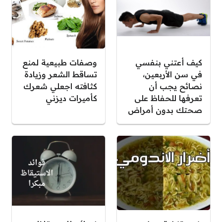
كيف أعتني بنفسي
وصفات طبيعية لمنع
في سن الأربعين،
تساقط الشعر وزيادة
نصائح يجب أن
كثافته اجعلي شعرك
تعرفها للحفاظ على
كأميرات ديزني
صحتك بدون أمراض