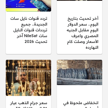
أخر تحديث بتاريخ
تردد قنوات نايل سات
اليوم.. سعر الدولار
الجديدة.. جميع
اليوم مقابل الجنيه
ترددات قنوات النايل
المصري واعرف
سات NileSat آخر
الأسعار وصلت كام
تحديث 2026
النهارده
انخفاض ملحوظ في
سعر جرام الذهب عيار