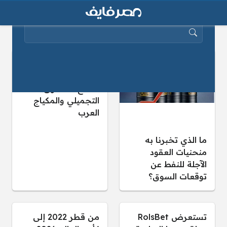
البحث عن:
استراتيجيات نمو
حسابات انستقرام
لصناع المحتوى
التجميلي والمكياج
العرب
ما الذي تخبرنا به
منحنيات العقود
الآجلة للنفط عن
توقعات السوق؟
تستعرض RolsBet
من قطر 2022 إلى