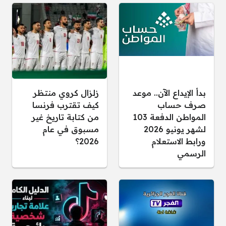
بدأ الإيداع الآن.. موعد
زلزال كروي منتظر
صرف حساب
كيف تقترب فرنسا
المواطن الدفعة 103
من كتابة تاريخ غير
لشهر يونيو 2026
مسبوق في عام
ورابط الاستعلام
2026؟
الرسمي