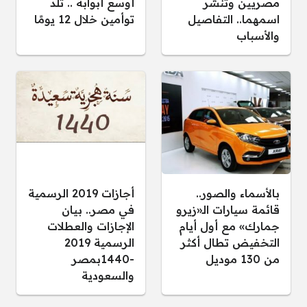
مصريين وتنشر
أوسع أبوابه .. تلد
اسمهما.. التفاصيل
توأمين خلال 12 يومًا
والأسباب
بالأسماء والصور..
أجازات 2019 الرسمية
قائمة سيارات الـ«زيرو
في مصر.. بيان
جمارك» مع أول أيام
الإجازات والعطلات
التخفيض تطال أكثر
الرسمية 2019
من 130 موديل
-1440بمصر
والسعودية