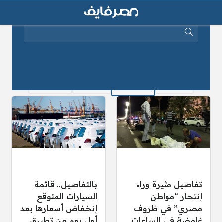
البحث عن:
صفحات:
« الصفحة السابقة
1
…
1٬565
1٬567
1٬566
1٬568
التالي »
تفاصيل مثيرة وراء
بالتفاصيل.. قائمة
إنتحار “مواطن
السيارات المتوقع
مصري” في ظروف
إنخفاض أسعارها بعد
غامضة في الساعات
أول يوم من تطبيق