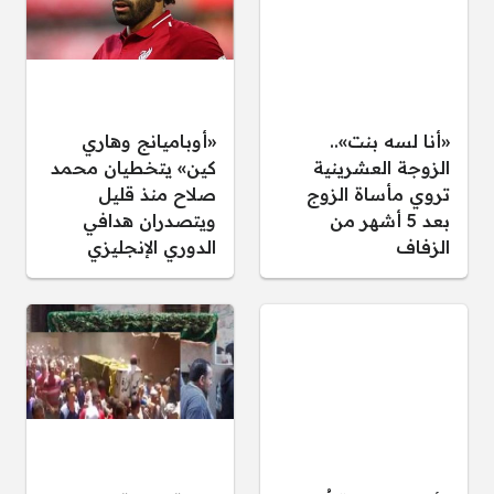
«أنا لسه بنت»..
«أوباميانج وهاري
الزوجة العشرينية
كين» يتخطيان محمد
تروي مأساة الزوج
صلاح منذ قليل
بعد 5 أشهر من
ويتصدران هدافي
الزفاف
الدوري الإنجليزي