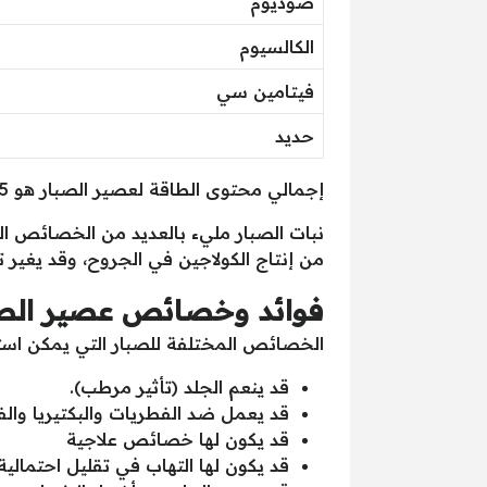
صوديوم
الكالسيوم
فيتامين سي
حديد
إجمالي محتوى الطاقة لعصير الصبار هو 15 كيلو كالوري.
نبات الصبار مليء بالعديد من الخصائص الط
من إنتاج الكولاجين في الجروح، وقد يغير تر
فوائد وخصائص عصير الص
الخصائص المختلفة للصبار التي يمكن اس
قد ينعم الجلد (تأثير مرطب).
قد يعمل ضد الفطريات والبكتيريا وا
قد يكون لها خصائص علاجية
قد يكون لها التهاب في تقليل احتمالي