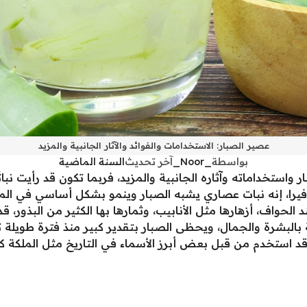
عصير الصبار: الاستخدامات والفوائد والآثار الجانبية والمزيد
بواسطة
_Noor_
آخر تحديث
السنة الماضية
 واستخداماته وآثاره الجانبية والمزيد، فربما تكون قد رأيت نبات
 فيرا، إنه نبات عصاري يشبه الصبار وينمو بشكل أساسي في المن
لحواف، أزهارها مثل الأنابيب، وثمارها بها الكثير من البذور، 
وقد استخدم من قبل بعض أبرز الأسماء في التاريخ مثل الملكة كلي