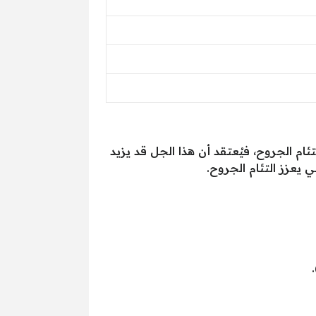
م الجروح، فيُعتقد أن هذا الجل قد يزيد
ي يعزز التئام الجروح.