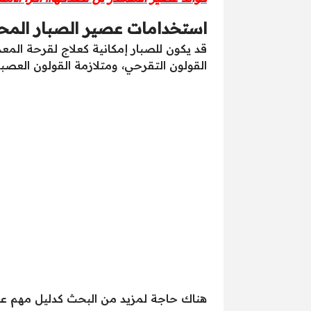
استخدامات عصير الصبار المح
قد يكون للصبار إمكانية كعلاج لقرحة المعد
القولون التقرحي، ومتلازمة القولون العصبي(IBS) ، وما إلى ذلك، لكن النتائج لم تكن م
هناك حاجة لمزيد من البحث كدليل مهم عل