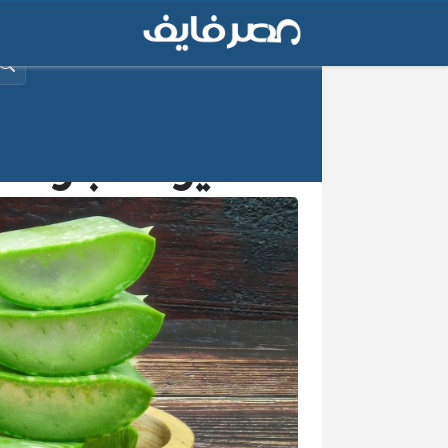
البح
عصير الصبار: الا