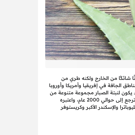
ًا شائكًا من الخارج ولكنه طري من
اطق الجافة في إفريقيا وأمريكا وأوروبا
قد يكون لنبتة الصبار مجموعة متنوعة من
الاستخدامات المحتملة في الصحة والعناية بالبشرة والجمال، ويحظى الصبار بتقدير كبير منذ فترة طويلة ترجع إلى حوالي 2000 عام، واعتبره
وباترا والإسكندر الأكبر وكريستوفر