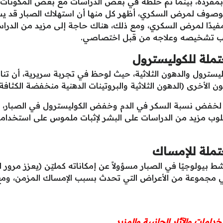
بمفرده، بينما تم خلطه في بعض الدراسات مع بعض المكونات ا
 موصوف لمرض السكري، أظهر كل منها أن استهلاك الصبار قد
مفيدًا لمرض السكري، ومع ذلك، هناك حاجة إلى مزيد من الدراسا
ب تشخيصه وعلاجه من قبل اختصاصي.
ملة للكوليسترول
يسترول والدهون الثلاثية، حيث لوحظ في تجربة سريرية، أن تن
 الأخرى (الدهون الثلاثية والبروتينات الدهنية منخفضة الكثافة)
كة لخفض نسبة السكر في الدم وخفض الكوليسترول في الصبار، ف
ب مزيد من الدراسات على البشر لإثبات ملموس على استخدا
تملة للإمساك
بيولوجيًا في الصبار مسؤولاً عن إمكاناته كمليّن (يعزز مرور ال
مجموعة من الأعراض التي تحدث بسبب الإمساك المزمن، ومع 
دامات والآثار الجانبية والمزيد