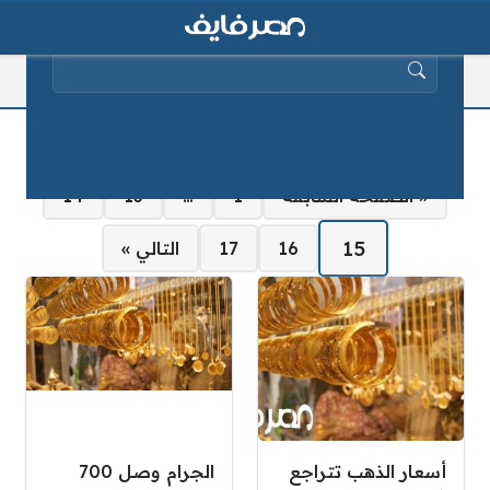
البحث عن:
سعر الذهب
صفحات:
« الصفحة السابقة
1
…
13
14
15
16
17
التالي »
أسعار الذهب تتراجع
الجرام وصل 700