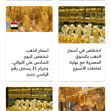
انخفاض في أسعار
أسعار الذهب
الذهب بالسوق
تنخفض لليوم
المصرية مع نهاية
السادس على التوالي..
تعاملات الأسبوع
وجرام 21 يسجل رقم
قياسي جديد