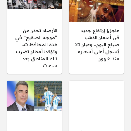
عاجل| إرتفاع جديد
الأرصاد تحذر من
في أسعار الذهب
“موجة الصقيع” في
صباح اليوم.. وعيار 21
هذه المحافظات..
يٌسجل أعلى أسعاره
وتؤكد: أمطار تضرب
منذ شهور
تلك المناطق بعد
ساعات