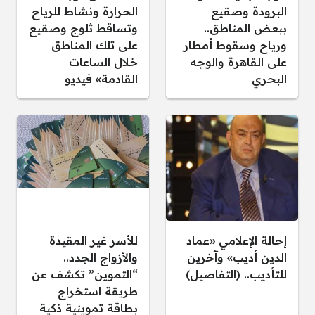
البرودة وصقيع
الحرارة ونشاط للرياح
ببعض المناطق..
وتساقط ثلوج وصقيع
ورياح وسقوط أمطار
على تلك المناطق
على القاهرة والوجه
خلال الساعات
البحري
القادمة» فيديو
إحالة الإعلامي «عماد
للأسر غير المقيدة
الدين أديب» وآخرين
والأزواج الجدد..
للتأديب.. (التفاصيل)
“التموين” تكشف عن
طريقة استخراج
بطاقة تموينية ذكية