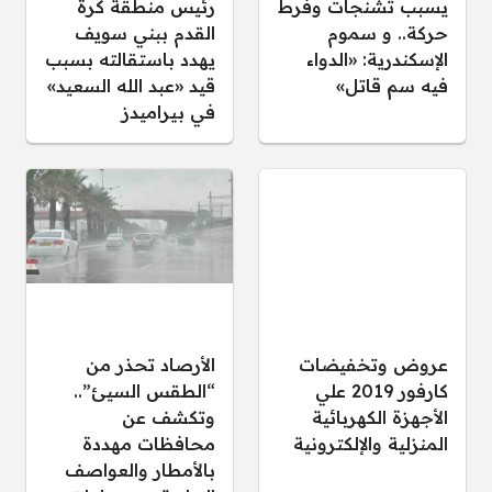
يسبب تشنجات وفرط
رئيس منطقة كرة
حركة.. و سموم
القدم ببني سويف
الإسكندرية: «الدواء
يهدد باستقالته بسبب
فيه سم قاتل»
قيد «عبد الله السعيد»
في بيراميدز
عروض وتخفيضات
الأرصاد تحذر من
كارفور 2019 علي
“الطقس السيئ”..
الأجهزة الكهربائية
وتكشف عن
المنزلية والإلكترونية
محافظات مهددة
بالأمطار والعواصف