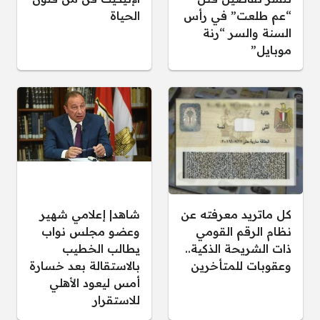
“عم طلعت” في رأس
الحياة
السنة والسر “رنة
موبايل”
كل ماتريد معرفته عن
شاهد| إعلامي شهير
نظام الرقم القومي
وعضو مجلس نواب
ذات الشريحة الذكية..
يطالب الخطيب
وعقوبات للمتأخرين
بالاستقالة بعد خسارة
أمس ليعود الأهلي
للاستقرار