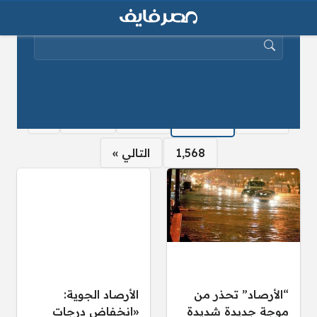
البحث عن:
صفحات:
« الصفحة السابقة
1
…
1٬560
1٬562
…
1٬564
1٬563
1٬561
1٬568
التالي »
“الأرصاد” تحذر من
الأرصاد الجوية:
موجة جديدة شديدة
«انخفاض درجات