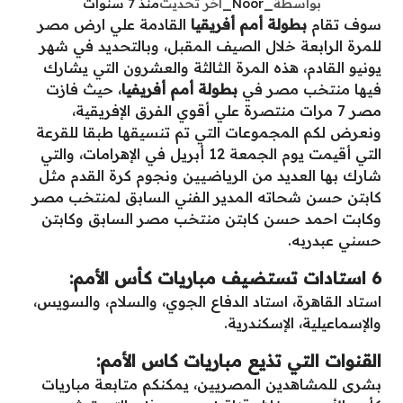
بواسطة
_Noor_
آخر تحديث
منذ 7 سنوات
سوف تقام
بطولة أمم أفريقيا
القادمة علي ارض مصر
للمرة الرابعة خلال الصيف المقبل، وبالتحديد في شهر
يونيو القادم، هذه المرة الثالثة والعشرون التي يشارك
فيها منتخب مصر في
بطولة أمم أفريفيا
، حيث فازت
مصر 7 مرات منتصرة علي أقوي الفرق الإفريقية،
ونعرض لكم المجموعات التي تم تنسيقها طبقا للقرعة
التي أقيمت يوم الجمعة 12 أبريل في الإهرامات، والتي
شارك بها العديد من الرياضيين ونجوم كرة القدم مثل
كابتن حسن شحاته المدير الفني السابق لمنتخب مصر
وكابت احمد حسن كابتن منتخب مصر السابق وكابتن
حسني عبدربه.
6 استادات تستضيف مباريات كأس الأمم:
استاد القاهرة، استاد الدفاع الجوي، والسلام، والسويس،
والإسماعيلية، الإسكندرية.
القنوات التي تذيع مباريات كاس الأمم:
بشرى للمشاهدين المصريين، يمكنكم متابعة مباريات