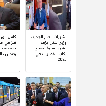
بشريات العام الجديد..
كامل الوزي
وزير النقل يزف
غاز في حف
بشرى سارة لجميع
بورسعيد و
ركاب القطارات في
وعدني بال
2025