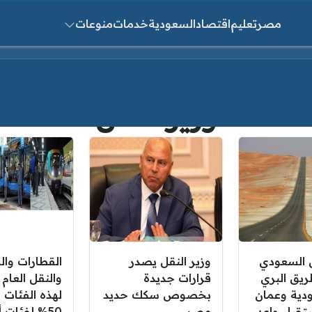
مصر
تعليم
اقتصاد
السعودية
خدمات
منوعات
ث عن:
وزير النقل
ل السعودي
وزير النقل يصدر
القطارات وال
ريق البري
قرارات جديدة
والنقل العام م
دية وعمان
بخصوص سكك حديد
لهذه الفئات
تقبل واعد
مصر
50% لفئات 