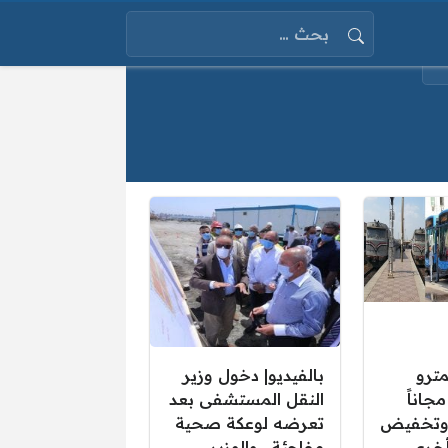
البحث عن:
مترو
بالفيديو| دخول وزير
جاناً
النقل المستشفى بعد
 وتخفيض
تعرضه لوعكة صحية
أخرى
مفاجئة.. والوزير