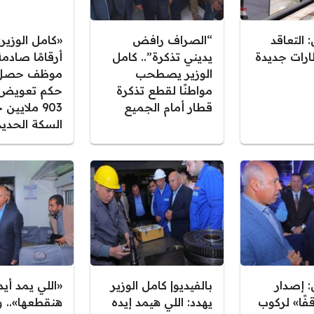
 التعاقد
“الصراف رافض
«كامل الوزي
 قطارات جديدة
يديني تذكرة”.. كامل
أرقامًا صادمة
الوزير يصطحب
موظف حصل 
مواطنًا لقطع تذكرة
حكم تعويض 
قطار أمام الجميع
903 ملايين
السكة الحديد
: إصدار
بالفيديو| كامل الوزير
«اللي يمد أيد
فًا» لركوب
يهدد: اللي هيمد إيده
هنقطعها».. و