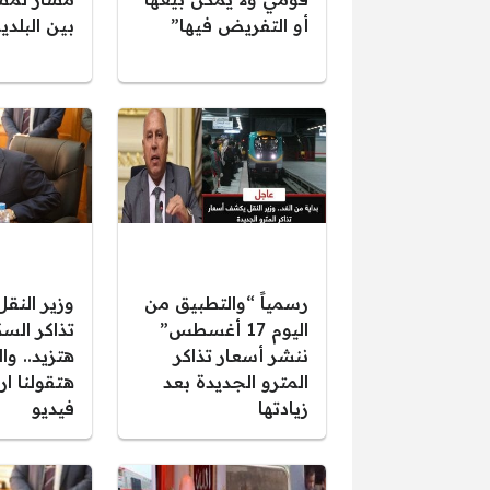
أو التفريض فيها”
بين البلدي
رسمياً “والتطبيق من
وزير النقل
اليوم 17 أغسطس”
تذاكر الس
ننشر أسعار تذاكر
هتزيد.. وا
المترو الجديدة بعد
هتقولنا ار
زيادتها
فيديو