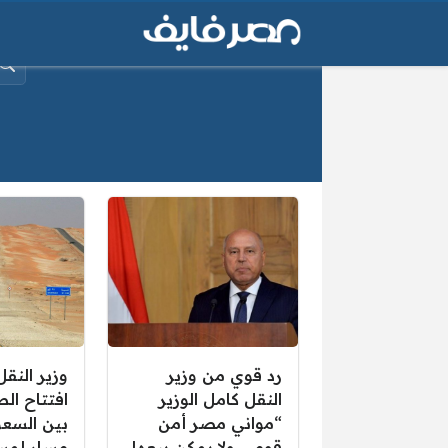
البح
رد قوي من وزير
وزير النق
النقل كامل الوزير
افتتاح الط
“مواني مصر أمن
بين السعو
قومي ولا يمكن بيعها
مسار لمس