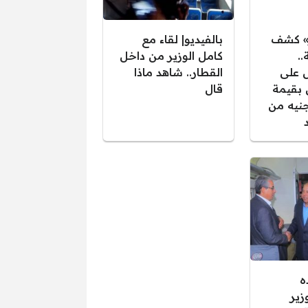
ر» كشف
بالفيديو| لقاء مع
..
كامل الوزير من داخل
على
القطار.. شاهد ماذا
بقيمة
قال
 جنيه من
ه
زير