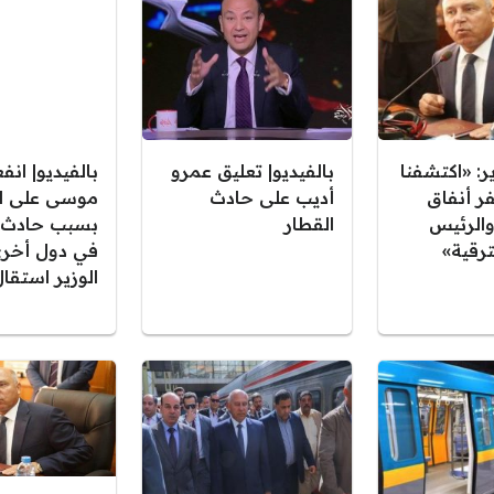
ر: «اكتشفنا
بالفيديو| تعليق عمرو
بالفيديو| انف
ر أنفاق
أديب على حادث
موسى على ال
الرئيس
القطار
بسبب حادث ا
ترقية»
في دول أخرى
الوزير استقا