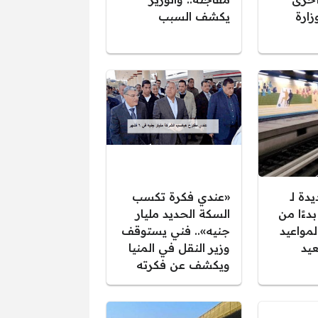
زارة
يكشف السبب
دة لـ
«عندي فكرة تكسب
بدءًا من
السكة الحديد مليار
لمواعيد
جنيه».. فني يستوقف
عيد
وزير النقل في المنيا
ويكشف عن فكرته