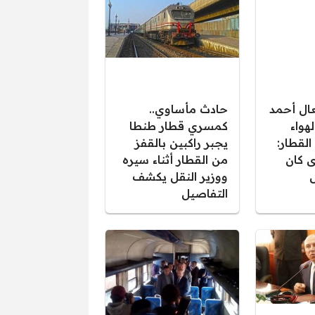
عال أحمد
حادث مأساوي..
هواء
كمسري قطار طنطا
لقطار:
يجبر راكبين بالقفز
 كان
من القطار أثناء سيره
ل
ووزير النقل يكشف
التفاصيل