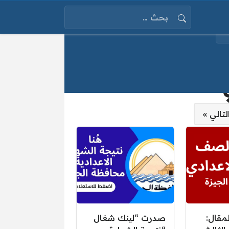
البحث عن:
لتالي »
لمقال:
صدرت “لينك شغال