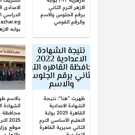
الازهريه ٢٠٢٢ بوابة
الشريف ال
الازهر الترم الثاني
الاعدادى 
برقم الجلوس والاسم
الدراسي ال
والرقم القومي
.azhar.eg
بوابه الازه
ظهرت “هنا”: نتيجة
بالاسم ظه
الشهادة الاعدادية
الشهادة ال
القاهرة 2025 بوابة
محافظة س
التعليم الأساسي الترم
2025 ا
الثاني مديرية القاهرة
موقع وزارة
التعليمية
والتعليم