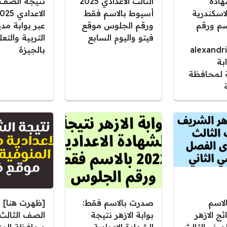
هادة
الثالث الاعدادي 2025
نتيجة الصف ا
الاسكندرية
أسيوط بالاسم فقط
الاسم ورقم
ورقم الجلوس موقع
عبر بوابة مدي
فيتو واليوم السابع
التربية والتعل
alexandr
بالجيزة
بة
ة لمحافظة
لاسم
صدرت بالاسم فقط:
[ظهرت هنا] 
ج الازهر
بوابة الازهر نتيجة
الصف الثالث 