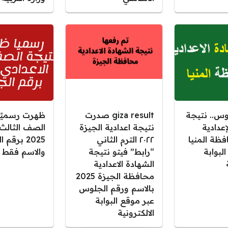
وس.. نتيجة
giza result صدرت
ظهرت رسميًا:
إعدادية
نتيجة اعدادية الجيزة
الصف الثالث 
حافظة المنيا
٢٠٢٢ الترم الثاني
2025 برقم
لبوابة
“رابط” فيتو نتيجة
والاسم فقط
الشهادة الاعدادية
محافظة الجيزة 2025
بالاسم ورقم الجلوس
عبر موقع البوابة
الالكترونية