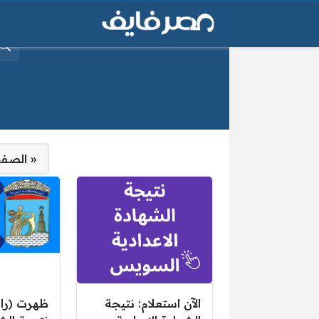
البح
ن
صفحات:
« الصفح
الآن استعلام: نتيجة
ظهرت (را