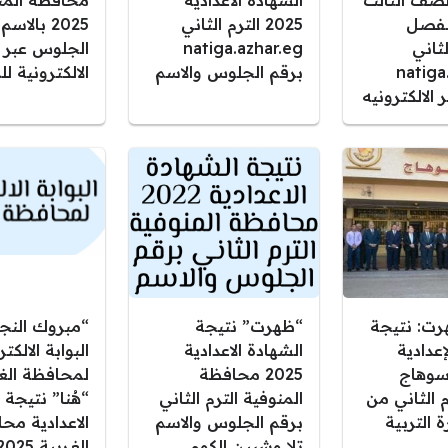
صف الثالث
الشهادة الاعدادية
محافظة المن
الفصل
2025 الترم الثاني
2025 بالاس
ثاني
natiga.azhar.eg
الجلوس عبر ا
natiga
برقم الجلوس والاسم
الالكترونية ل
ر الالكترونيه
رت: نتيجة
“ظهرت” نتيجة
“مبروك النج
إعدادية
الشهادة الاعدادية
البوابة الالكتر
وهاج
2025 محافظة
لمحافظة الغ
لترم الثاني من
المنوفية الترم الثاني
“هُنا” نتيجة 
 التربية
برقم الجلوس والاسم
الاعدادية مح
تلا وشبين الكوم