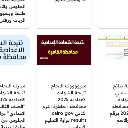
الجلوس والا
طنطا وبسيون
الزيات وزفتى
بة نتائج
مبرووووك النجاح|
مبارك النجاح|
اساسي
نتيجة الشهادة
نتيجة الشهاد
هادة
الاعدادية 2025
 محافظة
محافظة القاهرة الترم
“الصف الثال
القاهرة 2025 برقم
الثاني cairo gov
الاعدادي” برق
لاسم
results بوابة التعليم
الجلوس من 
الأساسي
وزارة التربية 