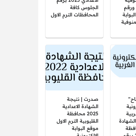
وفية
الاعدادي 2025 برقم
م ورقم
الجلوس كافة
لبوابة
المحافظات الترم الاول
لمنوفية
اح”
صدرت | نتيجة
ونية
الشهادة الاعدادية
ربية
2025 محافظة
الشهادة
القليوبية الترم الاول
افظة
موقع البوابة
الغربية 2025 برقم
الالكترونية