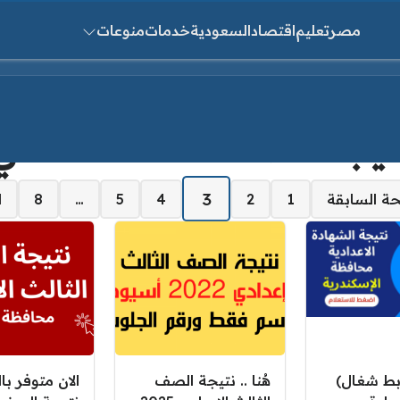
مصر
تعليم
اقتصاد
السعودية
خدمات
منوعات
ث عن:
تيجة الصف الثالث الاعدادي
3
ة السابقة
1
2
4
5
…
8
ا
بط شغال)
هُنا .. نتيجة الصف
الان متوفر با