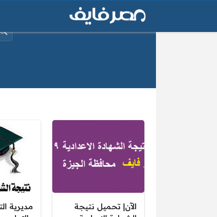
البح
ن
صفحات:
الآن| تحميل نتيجة
مديرية الت