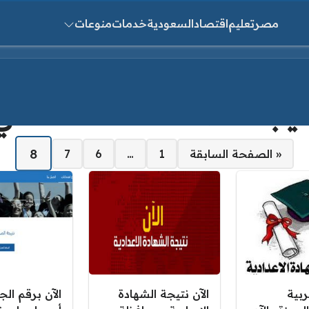
مصر
تعليم
اقتصاد
السعودية
خدمات
منوعات
ث عن:
تيجة الصف الثالث الاعدادي
8
« الصفحة السابقة
1
…
6
7
ربية
الآن نتيجة الشهادة
الآن برقم ال