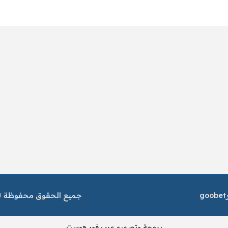
goobet
جميع الحقوق محفوظة © م
برمجة وتصميم عرب فور هوست