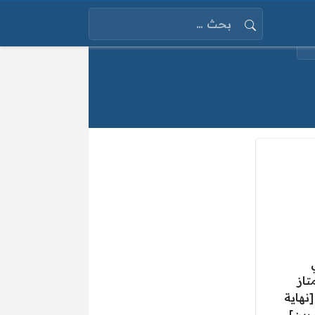
البحث عن:
تاز
2018/20 [نهاية
رين]