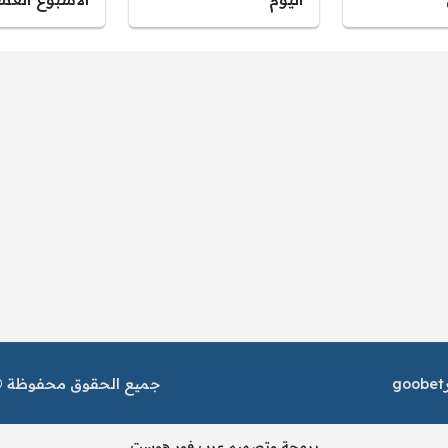
goobet
جميع الحقوق محفوظة © م
برمجة وتصميم عرب فور هوست