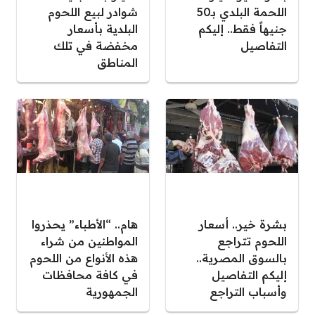
اللحمة البلدي بـ50
شوادر لبيع اللحوم
جنيهاً فقط.. إليكم
البلدية بأسعار
التفاصيل
مخفضة في تلك
المناطق
بشرة خير.. أسعار
هام.. “الأطباء” يحذروا
اللحوم تتراجع
المواطنين من شراء
بالسوق المصرية..
هذه الأنواع من اللحوم
إليكم التفاصيل
في كافة محافظات
وأسباب التراجع
الجمهورية