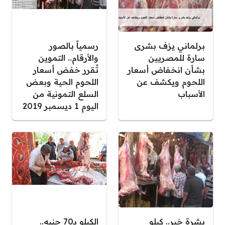
برلماني يزف بشرى
رسمياً بالصور
سارة للمصريين
والأرقام.. التموين
بشأن انخفاض أسعار
تُقرر خفض أسعار
اللحوم ويكشف عن
اللحوم الحية وبعض
الأسباب
السلع التمونية من
اليوم 1 ديسمبر 2019
بشرة خير.. كيلو
الكيلو بـ70 جنيه..