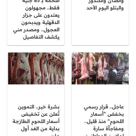
والضأن والكندوز
اللحمة بـ 85 جنيه
والبتلو اليوم الأحد
فقط.. مجهولون
يعتدون على جزار
الدقهلية ويدبحون
العجول.. ومصدر مني
يكشف التفاصيل
عاجل.. قرار رسمي
بشرة خير.. التموين
بخفض “أسعار
تُعلن عن تخفيض
اللحوم” منذ قليل..
أسعار اللحوم الطازجة
ومفاجآة سارة
بداية من الغد أول
لملايين المواطنين
مارس