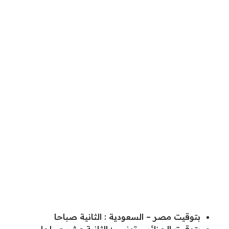
بتوقيت مصر – السعودية : الثانية صباحا
بتوقيت الجزائر – تونس : الثانية عشر صباحا