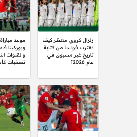
زلزال كروي منتظر كيف
موعد مباراة
تقترب فرنسا من كتابة
وبوركينا فاس
تاريخ غير مسبوق في
والقنوات الن
عام 2026؟
تصفيات كأس