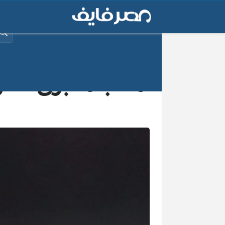
البح
مفاجأة كبرى.. ش