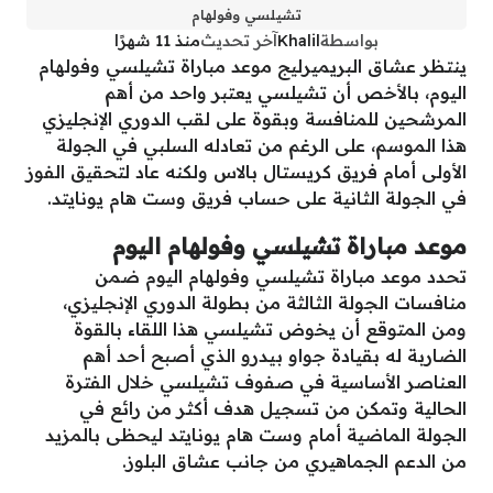
تشيلسي وفولهام
بواسطة
Khalil
آخر تحديث
منذ 11 شهرًا
ينتظر عشاق البريميرليج موعد مباراة تشيلسي وفولهام
اليوم، بالأخص أن تشيلسي يعتبر واحد من أهم
المرشحين للمنافسة وبقوة على لقب الدوري الإنجليزي
هذا الموسم، على الرغم من تعادله السلبي في الجولة
الأولى أمام فريق كريستال بالاس ولكنه عاد لتحقيق الفوز
في الجولة الثانية على حساب فريق وست هام يونايتد.
موعد مباراة تشيلسي وفولهام اليوم
تحدد موعد مباراة تشيلسي وفولهام اليوم ضمن
منافسات الجولة الثالثة من بطولة الدوري الإنجليزي،
ومن المتوقع أن يخوض تشيلسي هذا اللقاء بالقوة
الضاربة له بقيادة جواو بيدرو الذي أصبح أحد أهم
العناصر الأساسية في صفوف تشيلسي خلال الفترة
الحالية وتمكن من تسجيل هدف أكثر من رائع في
الجولة الماضية أمام وست هام يونايتد ليحظى بالمزيد
من الدعم الجماهيري من جانب عشاق البلوز.