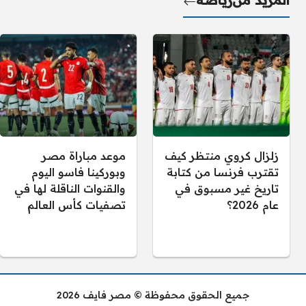
المزيد من
رياضة
زلزال كروي منتظر كيف
موعد مباراة مصر
تقترب فرنسا من كتابة
وبوركينا فاسو اليوم
تاريخ غير مسبوق في
والقنوات الناقلة لها في
عام 2026؟
تصفيات كأس العالم
جميع الحقوق محفوظة © مصر فايف 2026