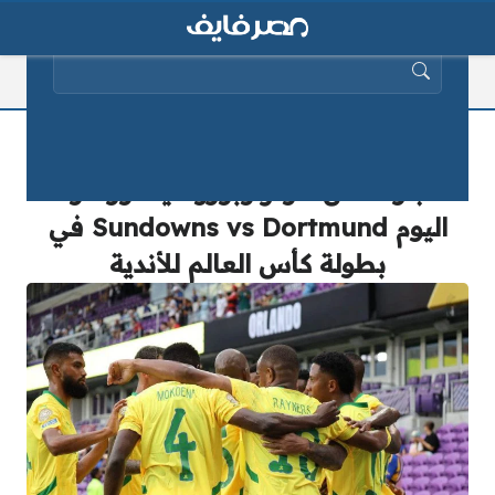
البحث عن:
شاهد الماتش.. القنوات المفتوحة الناقلة
لمباراة صن داونز وبوروسيا دورتموند
اليوم Sundowns vs Dortmund في
بطولة كأس العالم للأندية