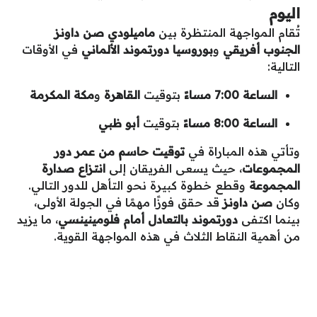
اليوم
تُقام المواجهة المنتظرة بين
ماميلودي صن داونز
الجنوب أفريقي
و
بوروسيا دورتموند الألماني
في الأوقات
التالية:
الساعة 7:00 مساءً
بتوقيت
القاهرة
و
مكة المكرمة
الساعة 8:00 مساءً
بتوقيت
أبو ظبي
وتأتي هذه المباراة في
توقيت حاسم من عمر دور
المجموعات
، حيث يسعى الفريقان إلى
انتزاع صدارة
المجموعة
وقطع خطوة كبيرة نحو التأهل للدور التالي.
وكان
صن داونز
قد حقق فوزًا مهمًا في الجولة الأولى،
بينما اكتفى
دورتموند بالتعادل أمام فلومينينسي
، ما يزيد
من أهمية النقاط الثلاث في هذه المواجهة القوية.