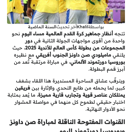
بواسطة
Khalil
آخر تحديث
السنة الماضية
تتجه
أنظار جماهير كرة القدم العالمية مساء اليوم
نحو
واحدة من أقوى مواجهات الجولة الثانية في
دور
المجموعات من بطولة كأس العالم للأندية 2025
، حيث
يلتقي
ماميلودي صن داونز الجنوب أفريقي
مع نظيره
بوروسيا دورتموند الألماني
، في مباراة مرتقبة تُعد من
أبرز قمم البطولة.
ويترقّب عشاق الساحرة المستديرة هذا اللقاء بشغف
كبير، لما يحمله من طابع التحدي والإثارة بين
فريقين
يمتلكان عناصر قوية وتجارب قارية مميزة
، ما يُعد بمثابة
اختبار حقيقي لطموح كل منهما في مواصلة المشوار
نحو الأدوار النهائية.
القنوات المفتوحة الناقلة لمباراة صن داونز
وبوروسيا دورتموند اليوم