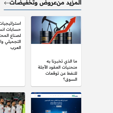
المزيد من
عروض وتخفيضات
استراتيجيات
حسابات انس
لصناع المح
التجميلي وا
العرب
ما الذي تخبرنا به
منحنيات العقود الآجلة
للنفط عن توقعات
السوق؟