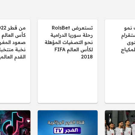
 نمو
تستعرض RolsBet
تقرام
رحلة سوريا الدرامية
توى
نحو التصفيات المؤهلة
صعود المغر
لمكياج
لكأس العالم FIFA
نخبة منتخبا
2018
القدم العالم