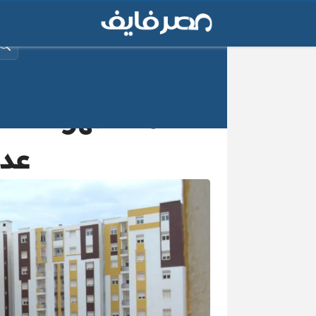
البح
الأسماء ظهرت .. ا
عدل 3 الجزائر 