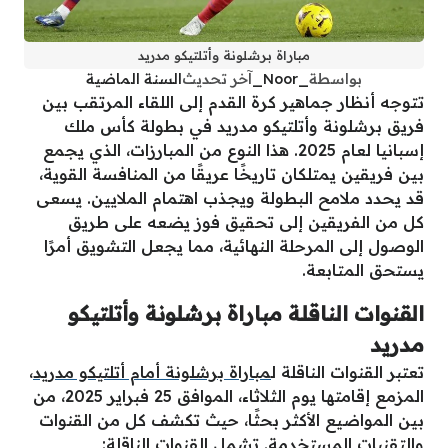
مباراة برشلونة وأتلتيكو مدريد
بواسطة
_Noor_
آخر تحديث
السنة الماضية
تتوجه أنظار جماهير كرة القدم إلى اللقاء المرتقب بين
فريق برشلونة وأتلتيكو مدريد في بطولة كأس ملك
إسبانيا لعام 2025. هذا النوع من المبارزات، الذي يجمع
بين فريقين يمتلكان تاريخًا عريقًا من المنافسة القوية،
قد يحدد ملامح البطولة ويجذب اهتمام الملايين. يسعى
كل من الفريقين إلى تحقيق فوز يضعه على طريق
الوصول إلى المرحلة النهائية، مما يجعل التشويق أمرًا
يستحق المتابعة.
القنوات الناقلة مباراة برشلونة وأتلتيكو
مدريد
تعتبر القنوات الناقلة ل
مباراة برشلونة أمام أتلتيكو مدريد
،
المزمع إقامتها يوم الثلاثاء، الموافق 25 فبراير 2025، من
بين المواضيع الأكثر بحثًا، حيث تكشف كل من القنوات
والتقنيات المستخدمة. تشمل القنوات الناقلة: