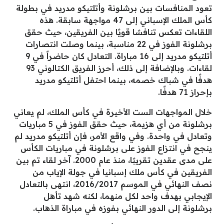
تعود المنافسات بين برشلونة وأتلتيكو مدريد في بطولة
كأس الملك الإسباني إلى 47 مواجهة سابقة. هذه
اللقاءات تعكس تنافسًا قويًا بين الفريقين، حيث حقق
برشلونة الفوز في 22 مناسبة، بينما وصلت انتصارات
أتلتيكو مدريد إلى 16 مباراة. التعادل كان حاضراً في 9
لقاءات. وبالإضافة إلى ذلك، أحرز الفريق الكتالوني 93
هدفًا في شباك خصمه، بينما احتفل أتلتيكو مدريد
بإحراز 71 هدفًا.
خلال المواجهات الست الأخيرة في كأس الملك، لم يعاني
برشلونة من أي هزيمة، حيث حقق الفوز في 5 مباريات
وتعادل في واحدة. وفي واقع الأمر، فإن أتلتيكو مدريد لم
ينجح في انتزاع الفوز على برشلونة في مباريات الكأس
على مدى عقدين تقريبًا، منذ عام 2000. آخر لقاء تم بين
الفريقين في كأس ملك إسبانيا في جولة الإياب من
نصف النهائي في الموسم 2016/2017، انتهى بالتعادل
الإيجابي بهدف واحد لكل منهما، لكنه شهد تأهل
برشلونة إلى الدور النهائي بفوزه في مباراة الذهاب.