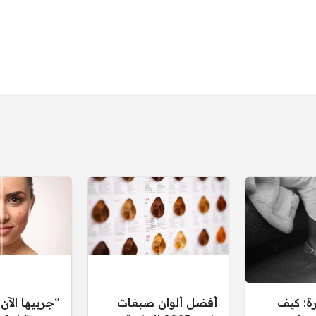
ة: كيف
أفضل ألوان صبغات
“جربيها الآ