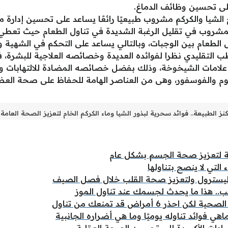
على تحسين وظائف الدماغ.
 الشيا والكركم مشروب طبيعيًا رائعًا يساعد على تحسين إدارة
شروب في تقليل الرغبة الشديدة في تناول الطعام حيث تعطي بذ
 الطعام بين الوجبات، وبالتالي يساعد على التحكم في الشهية وت
 التقليدي نظرا لفوائده العديدة وخصائصه العلاجية للبشرة،
ع علامات الشيخوخة، وذلك بفضل خصائصه المضادة للالتهابات وم
م والفوسفور، وهى من العناصر الهامة للحفاظ على صحة العظ
كنز الطبيعة.. فوائد سحرية لبذور الشيا وماء الكركم الخام لتعزيز الصحة العامة
ية لتعزيز صحة الجسم بشكل عام
التي لا ينصح بتناولها
ليسترول ولتعزيز صحة القلب خلال فصل الصيف
. هذا ما يحدث لجسمك عند تناول الموز
 6 أمراض قد تمنعك من تناول
هي فوائد تناوله يوميًا وما هي أضراره الجانبية
ادات الأكسدة إلى تحسين الصحة العقلية