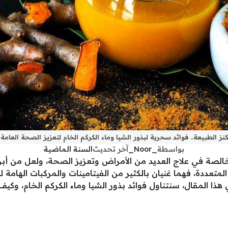
كنز الطبيعة.. فوائد سحرية لبذور الشيا وماء الكركم الخام لتعزيز الصحة العامة
بواسطة
_Noor_
آخر تحديث
السنة الماضية
لخالصة في علاج العديد من الأمراض وتعزيز الصحة، ولعل من أبرز
 المتعددة، فهما غنيان بالكثير من الفيتامينات والمركبات الها
هذا المقال، سنتناول فوائد بذور الشيا وماء الكركم الخام، وك