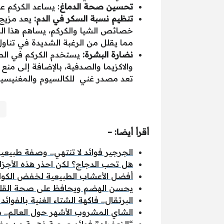
تحسين صحة الدماغ
: يساعد الكركم 
تنظيم نسبة السكر في الدم:
يعد مزيج
خصائص الشيا والكركم، يساهم هذا الم
مما يقلل من الرغبة الشديدة في تناول
نضارة البشرة:
يستخدم الكركم في الطب
والاكزيما والصدفية، بالإضافة إلى من
تعد مصدر غني للكالسيوم والمغنيسيو
أقرأ أيضا: –
الجرجير فوائد لا تنتهي.. وصفة طبيع
هل تحب الدجاج؟ لكن احذر هذه الأجزاء 
أفضل الأعشاب الطبيعية لخفض الكو
يحسن الهضم ويحافظ على صحة القلب.
البرتقال.. فاكهة الشتاء الغنية بالفوائد الصحية لكن احذر
الشاي المشروب الأشهر حول العالم.. ما
“الزعفران” فوائد صحية ذهبية من مض