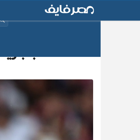
البح
شاهد لاعب باري