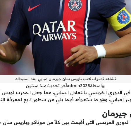
تشاهد تصرف لاعب باريس سان جيرمان مبابي بعد استبداله
بواسطة
admin2025
آخر تحديث
منذ سنتين
ي الدوري الفرنسي بالتعادل السلبي، مما جعل المدرب لويس إنر
ر إمبابي، وهو ما ستعرفه فيما يلي من سطور تابع لمعرفة ال
 جيرمان
ة الدوري الفرنسي التي أقيمت بين كلاً من موناكو وباريس سان