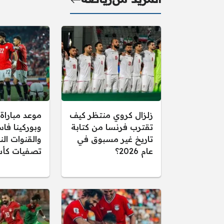
زلزال كروي منتظر كيف
موعد مباراة
تقترب فرنسا من كتابة
وبوركينا فاس
تاريخ غير مسبوق في
والقنوات الن
عام 2026؟
تصفيات كأس