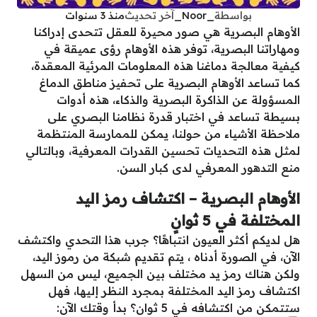
بواسطة
_Noor_
آخر تحديث
منذ 3 سنوات
الأوهام البصرية هي صور محيرة للعقل تتحدى إدراكنا
ومهاراتنا البصرية، توفر هذه الأوهام رؤى عميقة في
كيفية معالجة دماغنا هذه المعلومات المرئية المعقدة،
كما تساعد الأوهام البصرية على تحفيز مناطق الدماغ
المسؤولة عن الذاكرة البصرية والذكاء، هذه أدوات
بسيطة تساعد في اختبار قدرة نظامنا البصري على
ملاحظة الأشياء من حولنا، يمكن للممارسة المنتظمة
لمثل هذه التحديات تحسين القدرات المعرفية، وبالتالي
منع التدهور المعرفي لدى كبار السن.
الأوهام البصرية – اكتشاف رمز اليد
المختلفة في 5 ثوانٍ
هل لديكم أكثر العيون انتباهًا؟ جرب هذا التحدي واكتشف
الآن، في الصورة أدناه ، يتم تقديم شبكة من رموز اليد،
ولكن هناك رمز يد مختلف بين الجميع، ليس من السهل
اكتشاف رمز اليد المختلفة بمجرد النظر إليها، فهل
ستتمكن من اكتشافه في 5 ثوان؟ بدأ وقتك الآن: