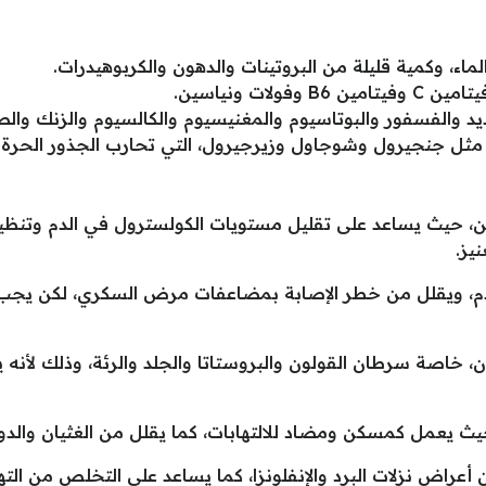
اء، وكمية قليلة من البروتينات والدهون والكربوهيدرات.
لات ونياسين.
د والفسفور والبوتاسيوم والمغنيسيوم والكالسيوم والزنك والص
مثل جنجيرول وشوجاول وزيرجيرول، التي تحارب الجذور الحرة
، حيث يساعد على تقليل مستويات الكولسترول في الدم وتنظي
يز.
، خاصة سرطان القولون والبروستاتا والجلد والرئة، وذلك لأن
ث يعمل كمسكن ومضاد للالتهابات، كما يقلل من الغثيان والدوا
أعراض نزلات البرد والإنفلونزا، كما يساعد على التخلص من الته