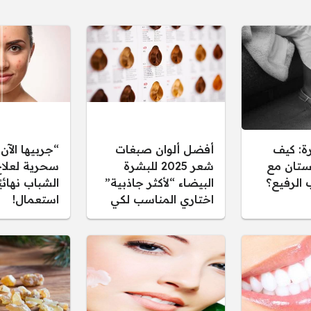
ة: كيف
أفضل ألوان صبغات
“جربيها الآ
ستان مع
شعر 2025 للبشرة
سحرية لعلا
 الرفيع؟
البيضاء “لأكثر جاذبية”
الشباب نهائي
اختاري المناسب لكي
استعمال!