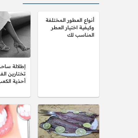
أنواع العطور المختلفة
وكيفية اختيار العطر
المناسب لك
إطلالة ساحر
تختارين الف
أحذية الكعب