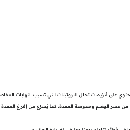
يحتوي على أنزيمات تحلل البروتينات التي تسبب التهابات المفاص
 عسر الهضم وحموضة المعدة، كما يُسرّع من إفراغ المعدة م
هي فوائد تناوله يوميًا وما هي اضراره الجانبية