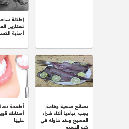
إطلالة ساحر
تختارين الف
أحذية الكعب
نصائح صحية وهامة
أطعمة تحاف
يجب إتباعها أثناء شراء
أسنانك قوي
الفسيخ وعند تناوله في
عليها
شم النسيم