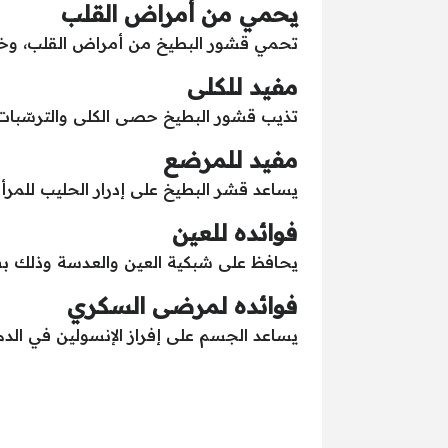
يحمي من أمراض القلب
تحمي قشور البطيخ من أمراض القلب، وخاصة
مفيد للكلى
تذيب قشور البطيخ حصى الكلى والترسّبات 
مفيد للمرضع
يساعد قشر البطيخ على إدرار الحليب للمرأ
فوائده للعين
يحافظ على شبكية العين والعدسة وذلك بس
فوائده لمرضى السكري
يساعد الجسم على إفراز الإنسولين في الدم،