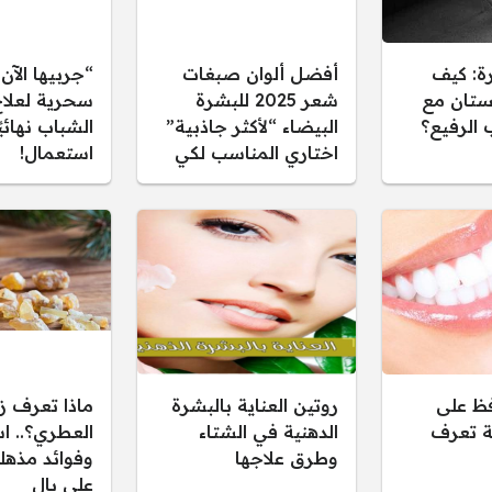
ة: كيف
أفضل ألوان صبغات
“جربيها الآ
ستان مع
شعر 2025 للبشرة
سحرية لعلا
 الرفيع؟
البيضاء “لأكثر جاذبية”
الشباب نهائي
اختاري المناسب لكي
استعمال!
ظ على
روتين العناية بالبشرة
ماذا تعرف زي
ة تعرف
الدهنية في الشتاء
العطري؟.. ا
وطرق علاجها
وفوائد مذهل
على بال