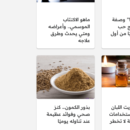
ن!” وصفة
ماهو الاكتئاب
ج حب
الموسمي.. وأعراضه
ًا من أول
ومتي يحدث وطرق
علاجه
ت اللبان
بذور الكمون… كنز
ستخدامات
صحي وفوائد عظيمة
ة لا تخطر
عند تناوله يوميًا