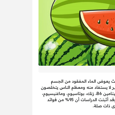
يث يعوض الماء المفقود من الجسم
بير لا يستفاد منه ومعظم الناس يتخلصون
منه، وهي قشور البطيخ، فقد لا يعلم الكثير أن قشر البطيخ غني بالفيتامينات مثل فيتامين A، فيتامين C، فيتامين B6، زنك، بوتاسيوم، وماغنيسيوم،
ويحتوي على كميات كبيرة من الليكوبين، وهو مادة مضادة للأكسدة، ويحمي الجسم من أمراض مختلفة، وقد أثبتت الدراسات أن 95% من فوائد
ى ذات صلة.