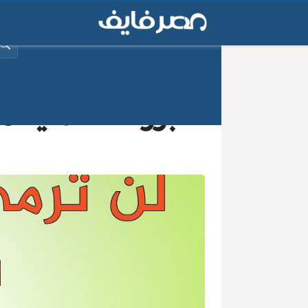
البح
أبرزها الحماية م