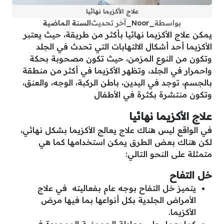
علاج الأكزيما نهائيا
بواسطة
_Noor_
آخر تحديث
السنة الماضية
يمكن علاج الأكزيما نهائيا بأكثر من طريقة، حيث يعتبر
الأكزيما أحد أشكال الالتهابات التي تحدث في الجلد
وتكون من النوع المزمن، حيث تكون مصحوبة بحكة
واحمرار في الجلد، وتظهر الأكزيما في أكثر من منطقة
بالجسم، توجد في اليدين، باطن الركبة، الوجه، والعنق،
وتكون منتشرة بكثرة في الأطفال
علاج الأكزيما نهائيا
في الواقع ليس هناك علاج يعالج الأكزيما بشكل نهائي،
لكن هناك بعض الطرق يمكن استخدامها كما هي
متمثلة على النحو التالي:
خل التفاح
يتميز خل التفاح بوجه عام بفعاليته في علاج
الأمراض الجلدية بكل أنواعها بما فيها مرض
الأكزيما.