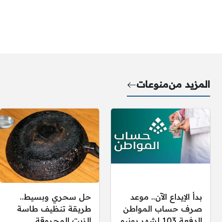
المزيد من
منوعات
بدأ الإيداع الآن.. موعد
حل سحري وبسيط..
صرف حساب المواطن
طريقة تنظيف طاسة
الدفعة 103 لشهر يونيو
الزيت المحروقة