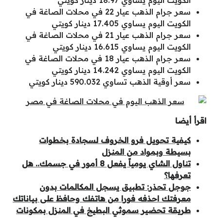
سعر جرام الذهب عيار 22 في محلات الصاغة في
الكويت اليوم يساوي 17.405 دينار كويتي
سعر جرام الذهب عيار 21 في محلات الصاغة في
الكويت اليوم يساوي 16.615 دينار كويتي
سعر جرام الذهب عيار 18 في محلات الصاغة في
الكويت اليوم يساوي 14.242 دينار كويتي
سعر أوقية الذهب تساوي 590.032 دينار كويتي
اقرأ أيضا
كيفية تحويل فرو الخروف لسجادة بخطوات
بسيطة وبمواد من المنزل
تناول الشاي يومياً يفعل 8 أمور في جسمك.. هل
تعرفها؟
جوجل تحذر: تطبيق يسجل المكالمات بدون
معرفتك احذفه فورا من هاتفك وحافظ على بياناتك
طريقة تحضير سموثي البطيخ في المنزل بمكونات