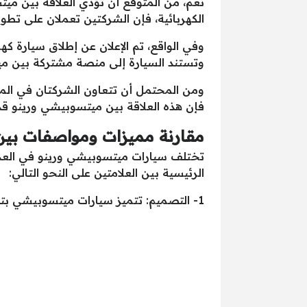
نعم، من المتوقع أن تؤدي العلاقة بين ميت
الكهربائية، فإن الشركتين تعملان على تطو
وتستند السيارة إلى منصة مشتركة بين ميتسوبيشي ور
ومن المحتمل أن تتعاون الشركتان في المستق
فإن هذه العلاقة بين ميتسوبيشي ورينو قد
مقارنة مميزات ومواصفات بين
تختلف سيارات ميتسوبيشي ورينو في العدي
الرئيسية بين العلامتين على النحو التالي:
1- التصميم: تتميز سيارات ميتسوبيشي بتصميماتها العصرية والديناميكية، في حين تميل سيارات رينو إلى التصميم الأكثر تقليدي والأنيق.