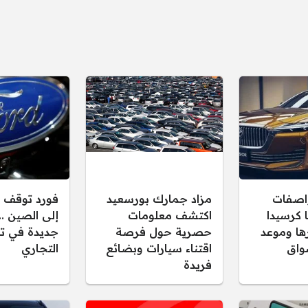
واصفات
مزاد جمارك بورسعيد
فورد توقف 
 كرسيدا
اكتشف معلومات
إلى الصين .
عرها وموعد
حصرية حول فرصة
جديدة في تص
واق
اقتناء سيارات وبضائع
التجاري
فريدة