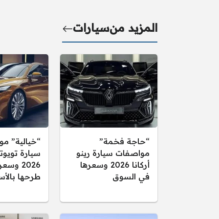
المزيد من
سيارات
“حاجة فخمة”
“خيالية” م
مواصفات سيارة رينو
سيارة تويوتا
أركانا 2026 وسعرها
2026 وس
في السوق
طرحها بالأس