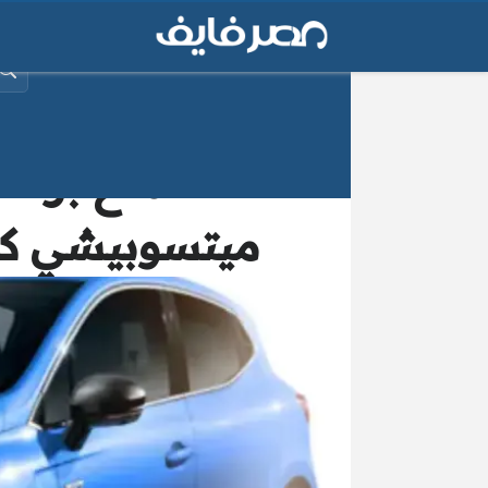
البح
استمتع برحلة
ميتسوبيشي كولت