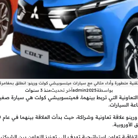
نية متطورة وأداء مثالي مع سيارات ميتسوبيشي كولت ورينو: انطلق بمغامرة ل
بواسطة
admin2025
آخر تحديث
منذ 3 سنوات
التعاونية التي تربط بينهما، فميتسوبيشي كولت هي سيارة صغ
اعة السيارات.
الأوروبية.
ي ورينو اتفاقية تعاون استراتيجية تهدف إلى تعزيز التعاون بين الش