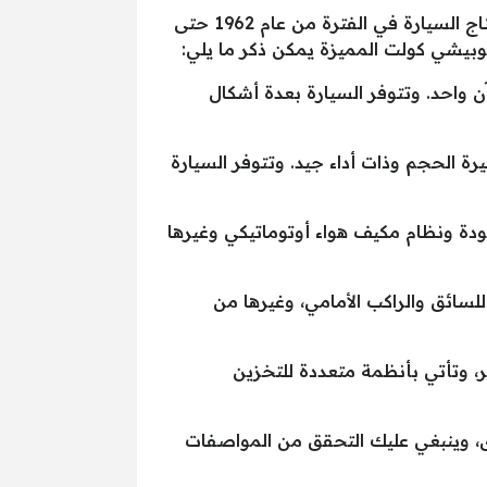
ميتسوبيشي كولت (Mitsubishi Colt) هي سيارة صغيرة الحجم تنتجها شركة ميتسوبيشي اليابانية. تم إنتاج السيارة في الفترة من عام 1962 حتى
 واحد. وتتوفر السيارة بعدة أشكال
رة الحجم وذات أداء جيد. وتتوفر السيارة
 بما في ذلك نظام ملاحة GPS ونظام صوتي عالي الجودة ونظام مكيف هواء أوتوماتيكي وغيرها
ثبات ووسائد هوائية للسائق والراكب الأمامي، وغيرها من
، وتأتي بأنظمة متعددة للتخزين
، وينبغي عليك التحقق من المواصفات