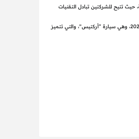
، حيث تتيح للشركتين تبادل التقنيات
ومن المهم أن نذكر أن هذه العلاقة قد أسفرت عن إطلاق سيارة كهربائية مشتركة بين الشركتين في عام 2025، وهي سيارة “أركتيس”، والتي تتميز