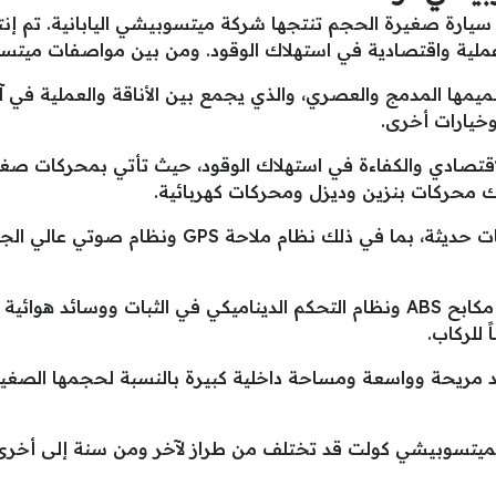
يمها المدمج والعصري، والذي يجمع بين الأناقة والعملية في آن
خيارات أخرى.
 الاقتصادي والكفاءة في استهلاك الوقود، حيث تأتي بمحركات صغي
ك محركات بنزين وديزل ومحركات كهربائية.
3- التقنية: تتوفر ميتسوبيشي كولت بتقنيات حديثة،
4- الأمان: تتوفر ميتسوبيشي كولت بنظام مكابح ABS ونظام التحكم الديناميكي في ال
ً للركاب.
د مريحة وواسعة ومساحة داخلية كبيرة بالنسبة لحجمها الصغير
لميتسوبيشي كولت قد تختلف من طراز لآخر ومن سنة إلى أخرى