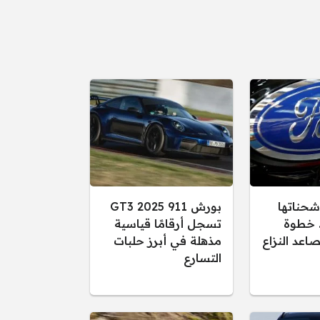
شحناتها
بورش 911 GT3 2025
. خطوة
تسجل أرقامًا قياسية
اعد النزاع
مذهلة في أبرز حلبات
التسارع