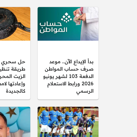
بدأ الإيداع الآن.. موعد
حل سحري و
صرف حساب المواطن
طريقة تنظ
الدفعة 103 لشهر يونيو
الزيت المحر
2026 ورابط الاستعلام
وإعادتها لام
الرسمي
كالجديدة