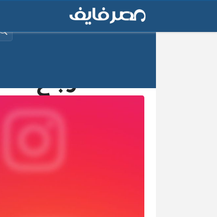
البح
استرجاع حساب