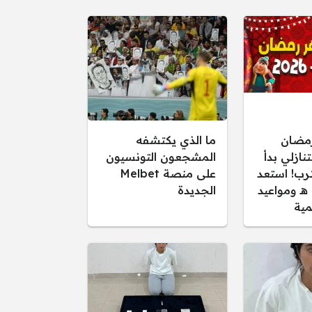
مضان
ما الذي يكتشفه
 التنازلي بدأ
المشجعون التونسيون
رب! استعد
على منصة Melbet
لأجواء 1447 هـ ومواعيد
الجديدة
مية