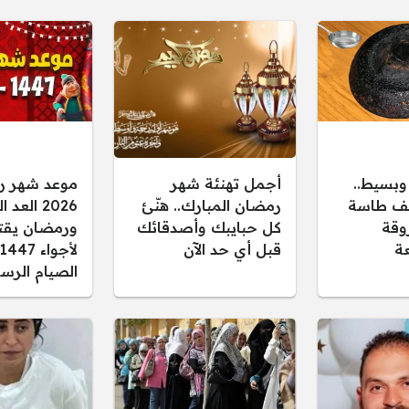
بسيط..
أجمل تهنئة شهر
موعد شهر ر
يف طاسة
رمضان المبارك.. هنّئ
2026 العد
وقة
كل حبايبك وأصدقائك
ورمضان يقت
عة
قبل أي حد الآن
الصيام الرس