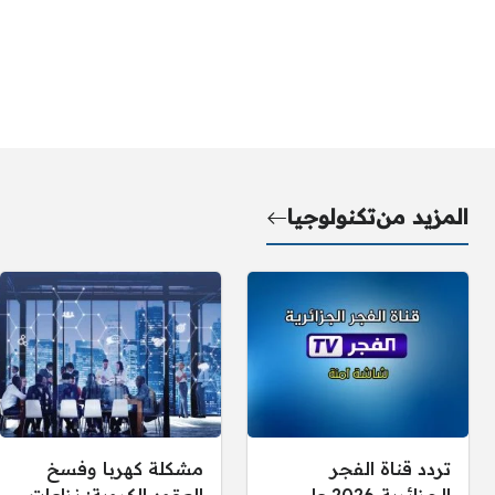
المزيد من
تكنولوجيا
تردد قناة الفجر
مشكلة كهربا وفسخ
الجزائرية 2026 على
العقود الكروية: نزاعات