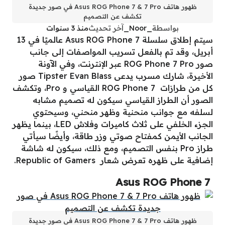
ظهور هاتف Asus ROG Phone 7 & 7 Pro في صور جديدة
تكشف عن التصميم
بواسطة
_Noor_
آخر تحديث
منذ 3 سنوات
سيتم إطلاق سلسلة Asus ROG Phone 7 عالميًا في 13
أبريل، وقد تم بالفعل تسريب المواصفات إلى جانب
صور ROG Phone 7 Pro عبر الإنترنت، وفي الآونة
الأخيرة، شارك مسرب يدعى Tipster Evan Blass صور
كل من طرازات ROG Phone 7 القياسي و Pro، وتكشف
الصور أن الطراز القياسي سيكون له تصميم مشابه
لسلفه مع جوانب منحنية وظهر منحني، وسيحتوي
الجزء الخلفي على ثلاث كاميرات وفلاش LED، بينما يظهر
الجانب الأيمن كمفتاح صوتي وزر طاقة، وأيضًا سيأتي
طراز Pro بنفس التصميم، ومع ذلك، سيكون له شاشة
إضافية على ظهره تعرض شعار Republic of Gamers.
Asus ROG Phone 7
ظهور هاتف Asus ROG Phone 7 & 7 Pro في صور جديدة