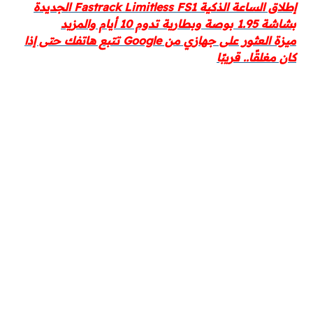
إطلاق الساعة الذكية Fastrack Limitless FS1 الجديدة
بشاشة 1.95 بوصة وبطارية تدوم 10 أيام والمزيد
ميزة العثور على جهازي من Google تتبع هاتفك حتى إذا
كان مغلقًا.. قريبًا