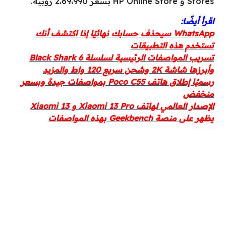
Stores و HP Online Store بسعر 2،69،990 روبية.
اقرأ أيضًا:
WhatsApp سيحذف حسابك نهائيًا إذا اكتشف أنك
تستخدم هذه التطبيقات
تسريب المواصفات الرئيسية لسلسلة Black Shark 6
وأبرزها شاشة 2K وشحن سريع 120 واط والمزيد
رسميًا إطلاق هاتف Poco C55 بمواصفات جيدة وبسعر
منخفض
الإصدار العالمي لهاتف Xiaomi 13 Pro و Xiaomi 13
يظهر على منصة Geekbench بهذه المواصفات