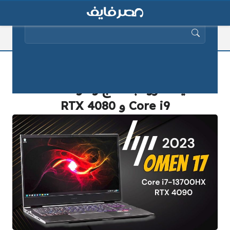
البحث عن:
إطلاق الكمبيوتر المحمول HP OMEN 17
عالميًا المزود بمعالج رسومات Intel
Core i9 و RTX 4080