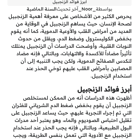
أبرز فوائد الزنجبيل
بواسطة
_Noor_
آخر تحديث
السنة الماضية
يحرص الكثير من الأشخاص على معرفة أهمية الزنجبيل
لصحة الإنسان، حيث يساهم الزنجبيل في الوقاية من
العديد من أمراض القلب والأوعية الدموية، كما أنه يقوم
بخفض الكوليسترول وضغط الدم، ويقلل من حدوث
النوبات القلبية، وأوضحت الدراسات أن الزنجبيل يمتلك
تأثيراً مضاداً للأكسدة والالتهابات، وبالتالي فإنه مضاد
لتكدس الصفائح الدموية، ولكن يجب التنبيه إلى أن
المصابين بأمراض القلب عليهم توخي الحذر عند
استخدام الزنجبيل.
أبرز فوائد الزنجبيل
أظهرت هذه الدراسات أنه من الممكن لمستخلص
الزنجبيل أن يقوم بخفض ضغط الدم الشرياني للفئران
التي تم إجراء التجربة عليهم، حيث يساعد الزنجبيل على
تقليل احتباس الصوديوم والماء، وهو يعتبر أحد مدرات
البول الطبيعية، وبالتالي فإنه يجب الحذر عند استخدام
الزنجبيل مع الأدوية التي تعمل بنفس الطريقة، ويجب