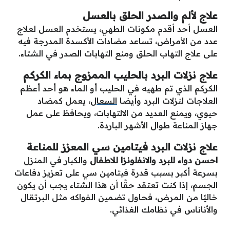
علاج لألم والصدر الحلق بالعسل
العسل أحد أقدم مكونات الطهي، يستخدم العسل لعلاج
عدد من الأمراض، تساعد مضادات الأكسدة المدرجة فيه
على علاج التهاب الحلق ومنع التهابات الصدر في الشتاء.
علاج نزلات البرد بالحليب الممزوج بماء الكركم
الكركم الذي تم طهيه في الحليب أو الماء هو أحد أعظم
العلاجات لنزلات البرد وأيضا
السعال
، يعمل كمضاد
حيوي، ويمنع العديد من الالتهابات، ويحافظ على عمل
جهاز المناعة طوال الأشهر الباردة.
علاج نزلات البرد فيتامين سي المعزز للمناعة
احسن دواء للبرد والانفلونزا للاطفال
والكبار في المنزل
بسرعة أكبر بسبب قدرة فيتامين سي على تعزيز دفاعات
الجسم، إذا كنت تعتقد حقًا أن هذا الشتاء يجب أن يكون
خاليًا من المرض، فحاول تضمين الفواكه مثل البرتقال
والأناناس في نظامك الغذائي.