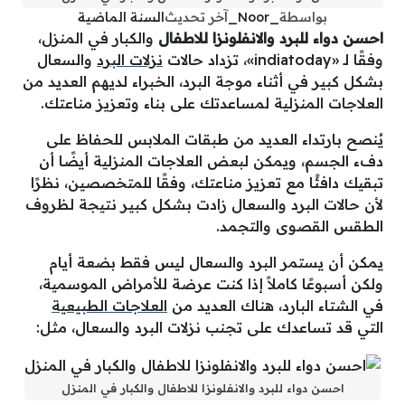
بواسطة
_Noor_
آخر تحديث
السنة الماضية
احسن دواء للبرد والانفلونزا للاطفال
والكبار في المنزل،
وفقًا لـ «indiatoday»، تزداد حالات
نزلات البرد
والسعال
بشكل كبير في أثناء موجة البرد، الخبراء لديهم العديد من
العلاجات المنزلية لمساعدتك على بناء وتعزيز مناعتك.
يُنصح بارتداء العديد من طبقات الملابس للحفاظ على
دفء الجسم، ويمكن لبعض العلاجات المنزلية أيضًا أن
تبقيك دافئًا مع تعزيز مناعتك، وفقًا للمتخصصين، نظرًا
لأن حالات البرد والسعال زادت بشكل كبير نتيجة لظروف
الطقس القصوى والتجمد.
يمكن أن يستمر البرد والسعال ليس فقط بضعة أيام
ولكن أسبوعًا كاملاً إذا كنت عرضة للأمراض الموسمية،
في الشتاء البارد، هناك العديد من
العلاجات الطبيعية
التي قد تساعدك على تجنب نزلات البرد والسعال، مثل:
احسن دواء للبرد والانفلونزا للاطفال والكبار في المنزل