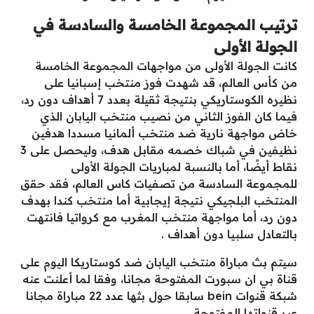
ترتيب المجموعة الخامسة والسادسة في
الجولة الأولى
كانت الجولة الأولى من مواجهات المجموعة الخامسة
من كأس العالم، قد شهدت فوز منتخب إسبانيا على
نظيره الكوستاريكي بنتيجة ثقيلة بعدد 7 أهداف دون رد،
فيما كان الفوز الثاني من نصيب منتخب اليابان الذي
خاض مواجهة نارية ضد منتخب ألمانيا مسددا هدفين
نظيفين في شباك خصمه مقابل هدف، وليحصل على 3
نقاط أيضًا، أما بالنسبة لمباريات الجولة الأولى
للمجموعة السادسة من تصفيات كاس العالم، فقد حقق
المنتخب البلجيكي نتيجة إيجابية أما منتخب كندا بهدف
دون رد، أما مواجهة منتخب المغرب مع كرواتيا فانتهت
بالتعادل سلبيا دون أهداف .
سيتم بث مباراة منتخب اليابان ضد كوستاريكا اليوم على
قناة بي ان سبورت المفتوحة مجانا، وفقا لما أعلنت عنه
شبكة قنوات bein سابقا حول بثها عدد 22 مباراة مجانا
عبر قنواتها المفتوحة.