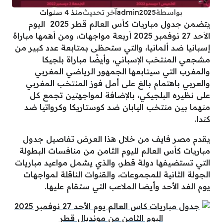
بواسطة
admin2025
آخر تحديث
منذ 4 سنوات
يتضمن جدول مباريات كأس العالم قطر 2025 اليوم
الأحد 27 نوفمبر 2025 أربعة مواجهات، ومن أهمها مباراة
إسبانيا ضد ألمانيا، والتي ستحظى بمتابعة عدد كبير من
مشجعي المنتخب الإسباني، وأيضًا مباراة بلجيكا
والمغرب التي سيتابعها الجمهور الرياضي المغربي
والعربي باهتمام بالغ على أمل فوز المنتخب المغربي
على نظيره البلجيكي، بالإضافة لمواجهتين تجمع كل
منهما بين منتخب اليابان ضد كوستاريكا وكرواتيا ضد
كندا.
يقدم مصر فايف من خلال هذا العرض تفاصيل جدول
مباريات كأس العالم لليوم الثامن من منافسات البطولة
التي تستضيفها دولة قطر، والذي يشمل مواعيد مباريات
الجولة الثانية للمجموعات، والقنوات الناقلة لمواجهات
يوم الغد الأحد وأيضا الملاعب التي ستقام عليها.