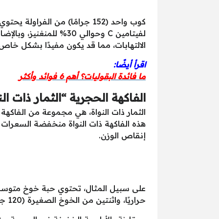
لفيتامين C وحوالي 30%
الالتهابات، مما قد يكون مفيدًا بشكل خاص
اقرأ أيضًا:
ما فائدة البقوليات؟ أهم 6 فوائد وأكثر
الفاكهة الحجرية “الثمار ذات الن
الثمار ذات النواة، هي مجموعة من الفا
إنقاص الوزن.
حراريًا، واثنتين من الخوخ الصغيرة (120 جرامًا) أو أربع حبات مشمش (140 جرامًا) تحتوي على 60 سعرًا حراريًا فقط .