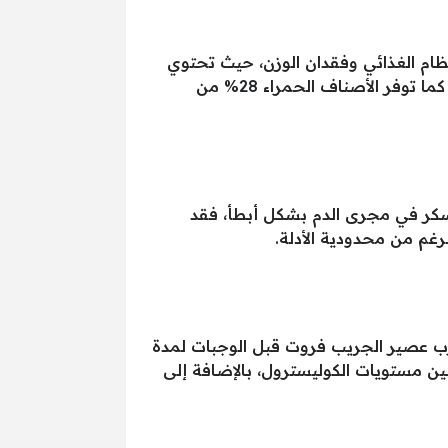
ظام الغذائي وفقدان الوزن، حيث تحتوي
نصف حبة جريب فروت على 39 سعرًا حراريًا فقط، ولكنها توفر 65% من الاحتياج اليومي من فيتامين سي، كما توفر الأصناف الحمراء 28% من
سكر في مجرى الدم بشكل أبطأ، فقد
رغم من محدودية الأدلة.
ت أو شرب عصير الجريب فروت قبل الوجبات لمدة
ة، وانخفاض بنسبة 7.1 % في وزن الجسم، وتحسين مستويات الكوليسترول، بالإضافة إلى