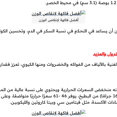
أفضل فاكهة لإنقاص الوزن
ن أن يساعد في التحكم في نسبة السكر في الدم، وتحسين الكول
ترول والمزيد
الغنية بالألياف من الفواكه والخضروات ومنها الكيوي، تعزز فقد
ه منخفض السعرات الحرارية ويحتوي على نسبة عالية من الماء، 
على سبيل المثال كوب واحد فقط (150-160 جرامًا) من البطيخ، 
دات الأكسدة، مثل فيتامين سي وبيتا كاروتين والليكوبين.