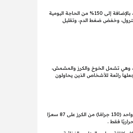
كوب واحد (152 جرامًا) من الفراولة يحتوي على أقل من 50 سعرًا حراريًا ويوفر 3 جرام من الألياف الغذائية، بالإضافة إلى 150% من الحاجة اليومية
 الكوليسترول، وخفض ضغط الدم، وتقليل
، وهي تشمل الخوخ والكرز والمشمش،
ة منخفضة السعرات الحرارية، وغنية بالعناصر الغذائية مثل الفيتامينات C و A مما يجعلها رائعة للأشخاص الذين يحاولون
على سبيل المثال، تحتوي حبة خوخ متوسطة الحجم (150 جرامًا) على 58 سعرًا حراريًا، بينما يحتوي كوب واحد (130 جرامًا) من الكرز على 87 سعرًا