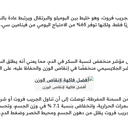
يب فروت، وهو خليط بين البوميلو والبرتقال ويرتبط عادة بالن
ى مؤشر منخفض لنسبة السكر في الدم، مما يعني أنه يطلق ال
شر الجلايسيمي منخفضًا في إنقاص الوزن والحفاظ عليه، على ال
أفضل فاكهة لإنقاص الوزن
ى 85 شخصًا يعانون من السمنة المفرطة، توصلت إلى أن تناول الجريب فرو
12 أسبوعًا، أدى إلى انخفاض في تناول السعرات الحراري
لجريب فروت يقلل من دهون الجسم ومحيط الخصر وضغط الدم.