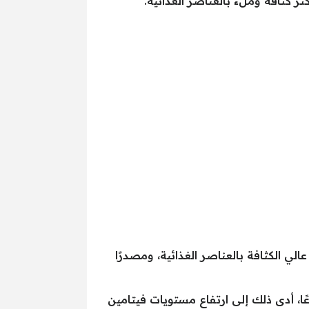
ثر كثافة وملء بالعناصر الغذائية.
الي الكثافة بالعناصر الغذائية، ومصدرًا
 تناول 41 شخصًا يعانون من مقدمات السكري، حبتين من الكيوي يوميًا لمدة 12 أسبوعًا، أدى ذلك إلى ارتفاع مستويات فيتامين