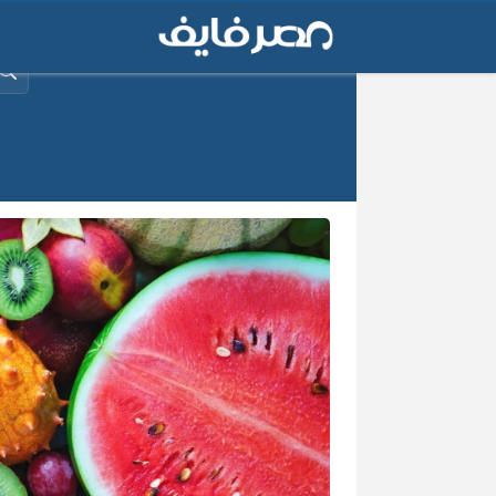
البح
أ