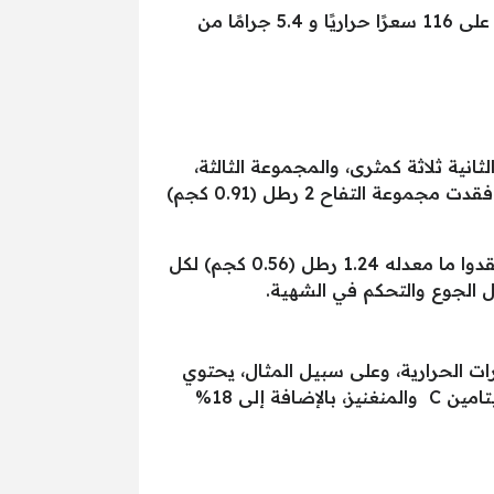
ويُعدّ التفاح أحد أفضل فاكهة لإنقاص الوزن، كونه منخفض السعرات الحرارية وغني بالألياف، حيث يحتوي على 116 سعرًا حراريًا و 5.4 جرامًا من
ت، والمجموعة الثانية ثلاثة كمثرى، والمجموعة الثالثة،
ثلاثة كعكات شوفان ( جميعها ذات نفس قيمة السعرات الحرارية ) وذلك يوميًا لمدة 10 أسابيع، فتبين أنه فقدت مجموعة التفاح 2 رطل (0.91 كجم)
فقدوا ما معدله 1.24 رطل (0.56 كجم) لكل
يل الجوع والتحكم في الشهية.
ت الحرارية، وعلى سبيل المثال، يحتوي
نصف كوب (74 جرامًا) من العنب البري على 42 سعرًا حراريًا فقط، ولكنه يوفر 12% من الاحتياج اليومي لفيتامين C والمنغنيز، بالإضافة إلى 18%