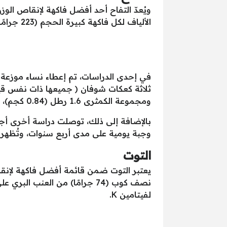
الألياف لكل فاكهة كبيرة الحجم (223 جرامًا)، كما وُجد أنها تدعم فقدان الوزن.
ومجموعة الكمثرى 1.6 رطل (0.84 كجم)، بينما لم يتغير وزن مجموعة الشوفان.
بالإضافة إلى ذلك، توصلت دراسة أخرى أجريت على 124،086 فردًا إلى أن الأشخ
وجبة يومية على مدى أربع سنوات، وتُظهر ال
التوت
يعتبر التوت ضمن قائمة أفضل فاكهة لإنقا
لفيتامين K.