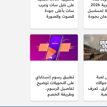
الفجر الجزائرية 2026
على نايل سات وعرب
قلة لمسلسل
سات بأعلى جودة
ان بجودة
للصوت والصورة
 لعبة
تطبيق رسوم إنستاباي
لى جوالك
على التحويلات توضيح
ارق.. تعرف
تفاصيل الرسوم..
عبة
وطريقة الخصم