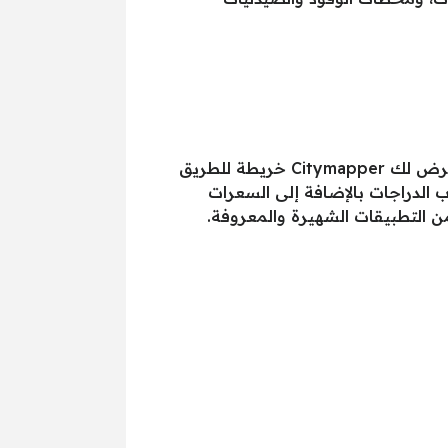
Citymapper هو التطبيق الأمثل لراغبي التجول في المدينة باستخدام النقل العام، فبعد تحديد موقعك، يعرض لك Citymapper خريطة للطريق
الدراجات بالإضافة إلى السعرات
من التطبيقات الشهيرة والمعروفة.