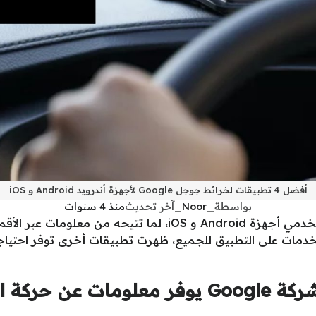
أفضل 4 تطبيقات لخرائط جوجل Google لأجهزة أندرويد Android و iOS
بواسطة
_Noor_
آخر تحديث
منذ 4 سنوات
خرائط Google أصبحت الخيار الأول لمستخدمي أجهزة Android و iOS،
Waze هو تطبيق مملوك لشركة Google يوفر معلو