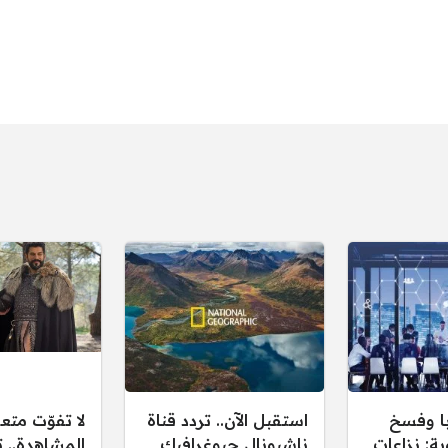
ا وفسخ
استقبل الآن.. تردد قناة
لا تفوّت متع
ية: نزاعات
ناشيونال جيوغرافيك
المشاهدة.. ت