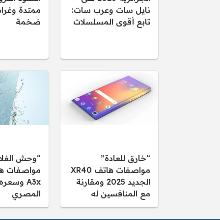
نايل سات وعرب سات:
ممتدة وغرام
تابع أقوى المسلسلات
ضخمة
“خارق للعادة”
“وحش الغلا
مواصفات هاتف XR40
الجديد 2025 ومقارنة
A3x وسعر
مع المنافسين له
المصري