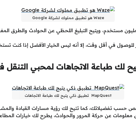
Waze هو تطبيق مملوك لشركة Google
تخدم تطبيق Waze أكثر من 140 مليون مستخدم، ويتيح التبليغ اللحظي عن الحوادث
ل خيار للوصول في أقل وقت، إلا أنه ليس الخيار الأفضل إذا كنت ت
ذكي يتيح لك طباعة الاتجاهات لمحبي التنق
MapQuest تطبيق ذكي يتيح لك طباعة الاتجاهات
صيص حسب تفضيلاتك، كما تتيح لك رؤية مسارات القيادة والمشي
بيق معلومات عن حركة المرور والحوادث، يطرح لك خيارات المطاع