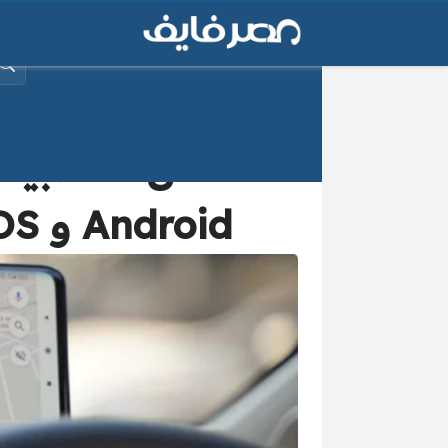
البح
Android و iOS .. مناسبة جدًا لـ كابتن اوبر أو إن درايف