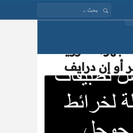
البحث عن:
فضل 4 تطبيقات لخرائط جوجل Google لأجهزة أندرويد