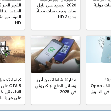
ات دولية
2026 الجديد على نايل
سات وعرب سات مجانًا
الجديد النا
بجودة HD
المؤسس عثم
HD
بة”
مقارنة شاملة بين أبرز
كيفية تحميل
مواصفات هاتف Oppo
وسائل الدفع الإلكتروني
GTA 5 ع
ه في السوق
في 2025
الأداء بقى خ
على مزايا الل