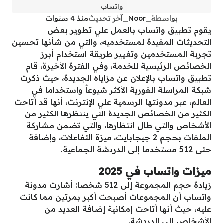
واتساب
بواسطة
_Noor_
آخر تحديث
منذ 4 سنوات
يقوم تطبيق واتساب بالعمل علي تطوير بعض
التحديثات المفيدة لمستخدميه، والتي من شأنها تحسين
تجربة المستخدمين وتغيير طريقة استخدام أبرز
الخصائص الرئيسية للخدمة، وفي الفترة الأخيرة، قام
تطبيق واتساب بالإعلان عن مزاياه الجديدة، حيث ذكرت
شبكة المراسلة الفورية الأكثر شيوعاً واستخداما في
العالم، عبر مدونتها الرسمية علي الإنترنت، أنها قد أتاحت
الكثير من الخصائص الجديدة التي ينتظرها الكثير من
الأشخاص والتي طال انتظارها، والتي تضمن مشاركة
الملفات بحجم 2 جيجابايت، ميزة التفاعلات، وإضافة
حتى 512 مستخدما إلى الدردشة الجماعية.
ميزات واتساب في 2025
زيادة حجم المجموعة إلى 512 شخصا: أشارت مدونة
واتساب أن المجموعات أصبحت أكبر بمرتين مما كانت
عليه، حيث أنها أتاحت إمكانية إضافة العديد من
الأشخاص إلي الدردشة.