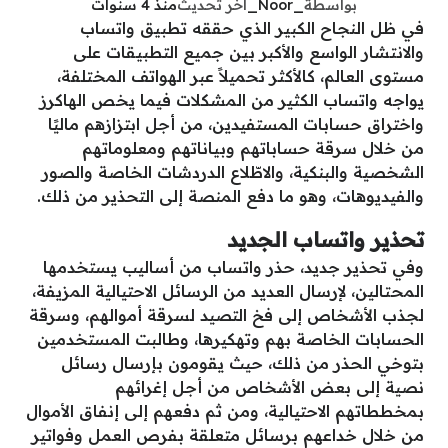
بواسطة
_Noor_
آخر تحديث
منذ 4 سنوات
في ظل النجاح الكبير الذي حققه تطبيق واتساب
والانتشار الواسع والأكبر بين جميع التطبيقات على
مستوى العالم، كالأكثر تحميلاً عبر الهواتف المختلفة،
يواجه واتساب الكثير من المشكلات فيما يخص الهاكرز
واختراق حسابات المستفيدين، من أجل ابتزازهم ماليًا
من خلال سرقة حساباتهم وبياناتهم ومعلوماتهم
الشخصية والبنكية، والاطّلاع الدردشات الخاصة والصور
والفيديوهات، وهو ما دفع المنصة إلى التحذير من ذلك.
تحذير واتساب الجديد
وفي تحذير جديد، حذر واتساب من أساليب يستخدمها
المحتالين، لإرسال العديد من الرسائل الاحتيالية المزيفة،
لجذب الأشخاص إلى فخ التصيد لسرقة أموالهم، وسرقة
الحسابات الخاصة بهم وتهكيرها، وطالبت المستخدمين
بتوخي الحذر من ذلك، حيث يقومون بإرسال رسائل
نصية إلى بعض الأشخاص من أجل إغرائهم
بمخططاتهم الاحتيالية، ومن ثم دفعهم إلى إنفاق الأموال
من خلال خداعهم برسائل متعلقة بفرص العمل وفواتير