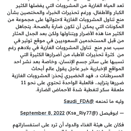
تعد المياه الغازية من المشروبات التي يفضلها الكثير
الكبار والأطفال، ورغم تحذيرات الخبراء والمختصين بشأن
منع تناول المشروبات الغازية لاحتوائها على مجموعة من
المكونات التي يمكن أن تكون ضارة بالصحة. يتجاهل
الكثير منا هذه الأضرار ويتناولها ولكن
بعد الجدل المثار
من قبل المستخدمين السعوديين في موقع توتير في
سبب عدم منع تناول المشروبات الغازية في بلادهم رغم
من كثرة تحذيرات الأطباء من أضرارها الكثيرة التي
تسببها على سائر جسم الإنسان، وخاصة بعد نشر احد
المواقع الإخبارية خبر عاجل يقول عالم أبحاث
المسرطنات د. فهد الخضيري يُحذر: المشروبات الغازية
ضررها يتزايد.. فالعلبة الواحدة تحتوي على نحو 11
ملعقة سكر لتغطية شدة الأحماض الضارة.
وليه ما تمنعه
@Saudi_FDA
— ابوفيصل (@Ksa_Riy77)
September 8, 2022
فكان على هيئة الغذاء والدواء أن ترد على استفساراتهم