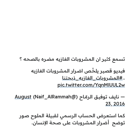
تسمع كثير ان المشروبات الغازيه مضره بالصحه ؟
فيديو قصير يلخّص اضرار المشروبات الغازيه
..
#المشروبات_الغازيه_ذبحتنا
pic.twitter.com/YqnMlUUL2w
— نايف توفيـق الرمّـاح (@Naif_AlRammah)
August
23, 2016
كما استعرض الحساب الرسمي لقبيلة الملوح صور
توضح أضرار المشروبات على صحة الإنسان.