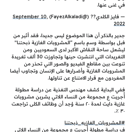
في غنى عنها.
— فايز الكلدي?? (@FayezAlkaladi)
September 10,
2022
جدير بالذكر أن هذا الموضوع ليس جديدا، فقد أثير من
فبل بواسطة وسم باسم “المشروبات الغازية ذبحتنا”
ليشعل ساحة النقاش الأكبر لدى السعوديين ومن
التغريدات التي انتشرت حينها وتجاوزت 30 ألف تغريدة
تنوعت بين مقاطع الفيديو والصور التي تحذر من
المشروبات الغازية وأضرارها على الإنسان وتجاوب أيضا
المغردون مع قرار الامتناع عن تناولها.
ففي البداية كشف مهندس التغذية عن دراسة مطولة
أُجريت ع مجموعة من النساء اللاتي يشربن مشروبات
غازية دايت لمدة ٢٠ سنة وُجد أن وظائف الكلى تراجعت
٣٠ ٪.
#المشروبات_الغازيه_ذبحتنا
ف دراسة مطولة أُجريت ع مجموعة من النساء اللاتي