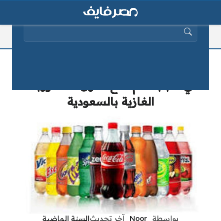
البحث عن:
هيئة الغذاء والدواء ترد على الجدل المثار
في سبب عدم منع تناول المشروبات
الغازية بالسعودية
بواسطة
_Noor_
آخر تحديث
السنة الماضية