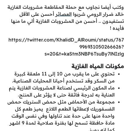
وكتب أيضا نجاوب مع حملة المقاطعة مشروبات الغازية
خالد ضرار الرومي شربوا
العصائر
أحسن على الأقل
تستفيدون .. أحسن من المشروبات الغازية ألي ما منها
فأيده !
https://twitter.com/KhalidD_AlRoumi/status/767
996931050266626?
s=20&t=kaStm3NBP6TsuBy7lNIzlg
مكونات المياه الغازية
تحتوي على ما يقرب من 10 إلى 11 ملعقة كبيرة
من السكر وقد تستخدم أحيانا المحليات الصناعية.
ماء المكون الرئيسي لصناعة المشروبات الغازية يتم
العناية به لدرجة فائقة حتى لا يؤثر على المنتج.
مجموعة من الأحماض مثل حمض الستريك حمض
الفسفوريك لإعطائها الطعم اللاذع يميز طعم كل
واحدة منها على حدة عند تناولها وفي نفس الوقت
مادة حافظة تسمح لها بفترة صلاحية لمدة 9 اشهر
كما انه يميز.