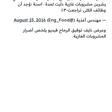
يشربن مشروبات غازية دايت لمدة ٢٠سنة ؛وُجد أن
وظائف الكلى تراجعت٣٠٪
— مهندس أغذية (@Eng_Food)
August 23, 2016
وعرض نايف توفيق الرماح فيديو يلخص أضرار
المشروبات الغازية.