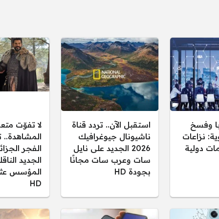
ا وفسخ
استقبل الآن.. تردد قناة
لا تفوّت متع
ية: نزاعات
ناشيونال جيوغرافيك
المشاهدة.. ت
ات دولية
2026 الجديد على نايل
سات وعرب سات مجانًا
الجديد النا
بجودة HD
المؤسس عثم
HD