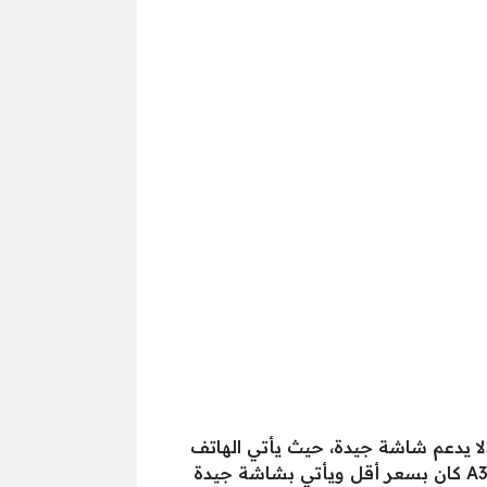
 لا يدعم شاشة جيدة، حيث يأتي الهاتف
بشاشة من نوع PLS TFT، بالإضافة لذلك لا يدعم الهاتف لمبة الإشعارات، بالرغم من أن هاتف سامسونج A30 كان بسعر أقل ويأتي بشاشة جيدة