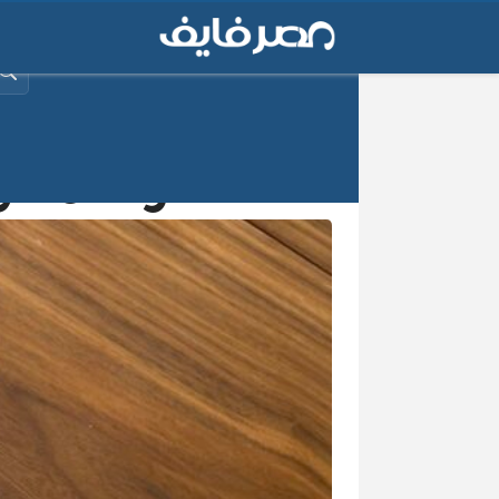
البح
سعر سامسونج A13 في مصر الآن بعد ارتف