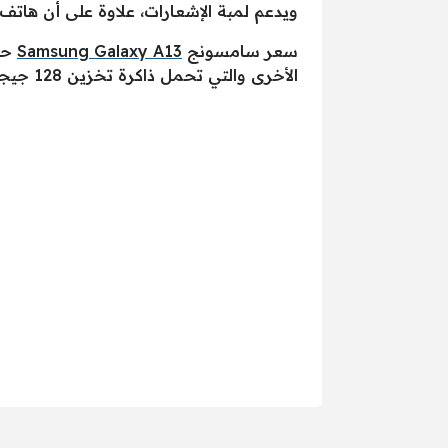
ويدعم لمبة الإشعارات، علاوة على أن هاتف سامسونج A13 يأتي بمع
سعر سامسونج
Samsung Galaxy A13
الأخرى والتي تحمل ذاكرة تخزين 128 جيجابايت مع رام 4 جيجا فبسعر 5130 جنيه مصري.