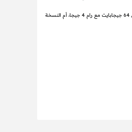
حوالي 4800 جنيه مصري وذلك للنسخة التي تحمل ذاكرة تخزين 64 جيجابايت مع رام 4 جيجا، أم النسخة