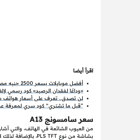
اقرأ أيضا
أفضل موبايلات بسعر 2500 جنيه مصري في عام 2025
«وداعًا لفقدان الرصيد» كود رسمي لإل
لن تصدق.. تعرف على أسعار هواتف شاوم
“قبل ما تشتري” كود سري لمعرفة عمر ا
سعر سامسونج A13
من العيوب الشائعة في الهاتف، والتي أشار