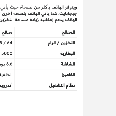
الهاتف يدعم إمكانية زيادة مساحة التخزي
المعالج
معالج ثماني النوة
التخزين / الرام
64 / 128 جيجا مع 4 جيجا رام
البطارية
5000 مللي أمبير
الشاشة
6.6 بوصة بدقة FHD+
الكاميرا
الخلفية رباعية 2+2+5+50 
نظام التشغيل
أندرويد 2