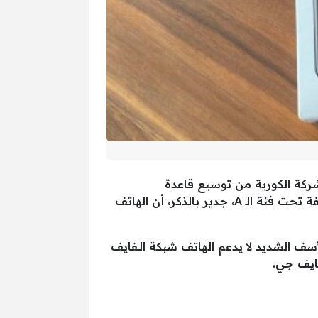
الاقتصادي، وذلك حتى تتمكن الشركة الكورية من توسيع قاعدة
مستخدمي هواتف سامسونج حول العالم، حيث يعتبر A13 من أفضل هواتف سامسونج الاقتصادية المصنفة تحت فئة الـ A، جدير بالذكر، أن الهاتف
ل الحديثة، لكن مع الأسف الشديد لا يدعم الهاتف شبكة الـفايف