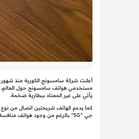
يأتي على غير المعتاد ببطارية ضخمة.
جي “5G” بالرغم من وجود هواتف منافسة بأسعار أقل في الأسواق العالمية وتدعم بشكل كامل شبكة الـفايف جي.