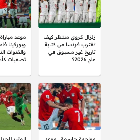
زلزال كروي منتظر كيف
موعد مباراة
تقترب فرنسا من كتابة
وبوركينا فاس
تاريخ غير مسبوق في
والقنوات الن
عام 2026؟
تصفيات كأس
مواجهة حاسمة.. موعد
المثير للجدل