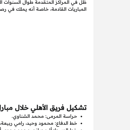
ظل في المراكز المتقدمة طوال السنوات ال
المباريات القادمة، خاصة أنه يملك في رصيده 18 نقطة فقط، ويحتاج إلى معجزة للبقاء بالدوري المصري هذ
تشكيل فريق الأهلي خلال مبارا
حراسة المرمى: محمد الشناوي.
خط الدفاع: محمود وحيد، رامي ربيعة، 