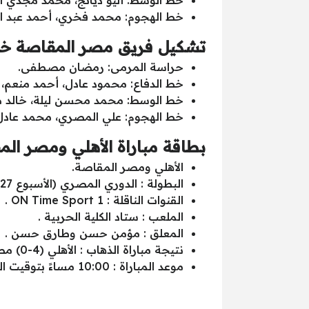
خط الوسط: أليو ديانج، محمد مجدي أ
خط الهجوم: محمد فخري، أحمد عبد ا
تشكيل فريق مصر المقاصة خلال
حراسة المرمى: رمضان مصطفى.
خط الدفاع: محمود عادل، أحمد منعم، 
خط الوسط: محمد محسن ليلة، خالد 
خط الهجوم: علي المصري، محمد عادل 
بطاقة مباراة الأهلي ومصر ال
الأهلي ومصر المقاصة.
البطولة : الدوري المصري (الأسبوع 27).
القنوات الناقلة : ON Time Sport 1 .
الملعب : ستاد الكلية الحربية .
المعلق : مؤمن حسن وطارق حسن .
نتيجة مباراة الذهاب : الأهلي (4-0) مصر المقاصة.
موعد المباراة : 10:00 مساءً بتوقيت السعودية – 9:00 مساءً بتوقيت مصر.