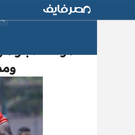
البح
موعد المباراة و
ومص