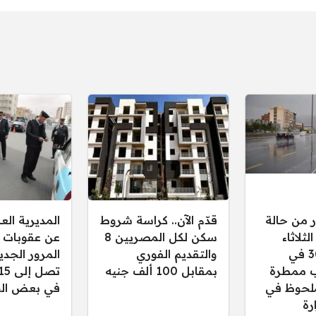
ر من حالة
قدّم الآن.. كراسة شروط
المديرية ال
ثلاثاء
سكن لكل المصريين 8
عن عقوبات 
30/12/2025 في
والتقديم الفوري
المرور الجدي
 ممطرة
بمقابل 100 ألف جنيه
لحوظ في
في بعض الح
رة