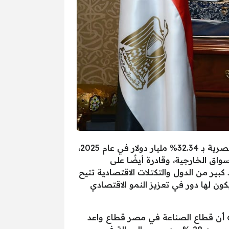
أكد ياسر جابر المتحدث الرسمي لوزارة التجارة والصناعة، أن مصر حققت أعلى معدل تاريخي لصادرات المصرية بـ 32.34% مليار دولار في عام 2025،
اق الخارجية، وقادرة أيضًا على
بير من الدول والتكتلات الاقتصادية تتيح
ية أن يكون لها دور في تعزيز النمو الاقتصادي
وأضاف ياسر جابر خلال مداخلة هاتفية مع الإعلامية دينا عصمت مقدمة برنامج اليوم المذاع على قناة dmc أن قطاع الصناعة في مصر قطاع واعد