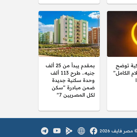
كية توضح
بمقدم يبدأ من 25 ألف
ام الكامل”
جنيه.. طرح 113 ألف
وحدة سكنية جديدة
ضمن مبادرة “سكن
لكل المصريين 7”
صر فايف 2026
فيسبوك
الموقع الالكتروني
يوتيوب
تطبيق اندرويد
تلغرام
مواقع التواصل