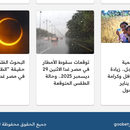
مية
توقعات سقوط الأمطار
البحوث الفل
.. زيادة
في مصر غدا الاثنين 29
حقيقة “الظل
فل وكرامة
ديسمبر 2025.. وحالة
في مصر غدا
 يناير
الطقس المتوقعة
ول
goobet
جميع الحقوق محفوظة © م