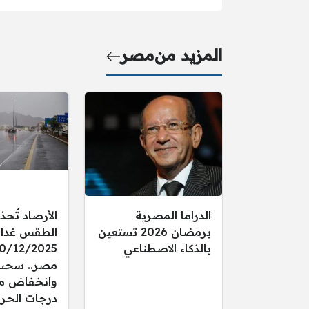
المزيد من
مصر
الدراما المصرية
الأرصاد تُحذ
برمضان 2026 تستعين
الطقس غدا ال
بالذكاء الاصطناعي
مصر.. سحب
وانخفاض م
درجات الحرا