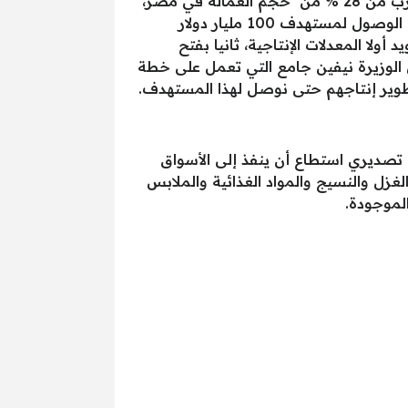
ومهم للاقتصاد المصري لأنه يسهم بحوالي 11.10% من الناتج المحلي الإجمالي، ويشمل هذا القطاع ما يقرب من 28 % من حجم العمالة في مصر،
وبالتالي هو ملف مهم جدا وتعطيه الدولة أولوية كبيرة بدءًا من فخامة الرئيس الذي يؤكد دائما على أهمية الوصول لمستهدف 100 مليار دولار
ولا المعدلات الإنتاجية، ثانيا بفتح
 الوزيرة نيفين جامع التي تعمل على خطة
وير إنتاجهم حتى نوصل لهذا المستهدف.
وزارة الصناعة ردا على هذا السؤال أن مؤشرات التصدير تبين أن مصر لديها 12 قطاع تصديري استطاع أن ينفذ إلى الأسواق
غزل والنسيج والمواد الغذائية والملابس
الموجودة.