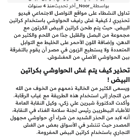
بواسطة
_Noor_
آخر تحديث
منذ 4 سنوات
تداول النشطاء على مواقع التواصل الاجتماعي فيديو
تحذيري لـ كيفية غش رغيف الحواوشي باستخدام كراتين
البيض. حيث يتم طحن كراتين البيض الكرتون مع
مجموعة من البصل والقليل جدًا من اللحم والكثير من
الدهن، وإضافة اللون الأحمر على الخليط مع التوابل
المتعددة ولا يستطيع الزبون في مصر أن يقوم بالتفرقة
بين الحواوشي الأصلي من المغشوش.
تحذير كيف يتم غش الحواوشي بكراتين
البيض !
ويسعى الكثير من الخالية ذممهم من الخوف من الله
من التجار إلى استخدام هذه الطريقة مع غياب الرقابة.
وأكدت الدكتورة شيرين علي زكي، وكيل النقابة العامة
للأطباء البيطريين رئيس لجنة سلامة الغذاء في النقابة،
أنه لابد من الحذر الشديد من شراء أي حواوشي مجهول
المصدر حيث تنتشر في الأسواق بعض من الغش
التجاري باستخدام كراتين البيض المفرومة.