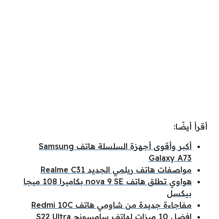
أقرأ أيضًا:
أكبر وأقوى أجهزة السلسلة هاتف Samsung
Galaxy A73
مواصفات هاتف ريلمي الجديد Realme C31
هواوي تطلق هاتف nova 9 SE بكاميرا 108 ميجا
بيكسل
مفاجاءة جديدة من شاومي هاتف Redmi 10C
افضل 10 ميزات لهاتف سامسونج S22 Ultra