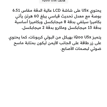
هاتف iQoo U5x
يحتوي U5x على شاشة LCD عالية الدقة مقاس 6.51
بوصة مع معدل تحديث قياسي يبلغ 60 هرتز، يأتي
بكاميرا سيلفي بدقة 8 ميجابكسل وبكاميرا أساسية
بدقة 13 ميجابكسل وماكرو بدقة 2 ميجابكسل.
يتميز iQoo U5x بهيكل من البولي كربونات، كما يحتوي
على زر طاقة على الجانب الأيمن ليكون بمثابة ماسح
ضوئي لبصمات الأصابع.