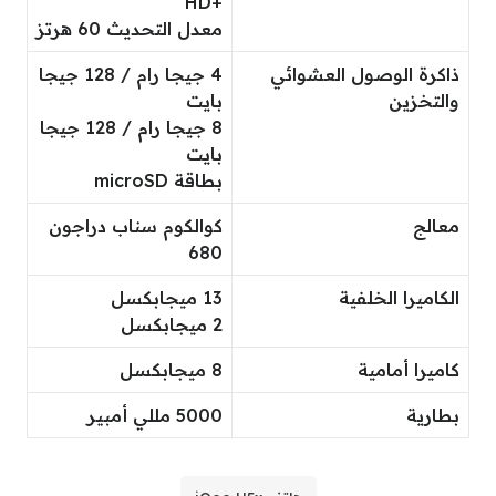
+HD
معدل التحديث 60 هرتز
ذاكرة الوصول العشوائي
4 جيجا رام / 128 جيجا
والتخزين
بايت
8 جيجا رام / 128 جيجا
بايت
بطاقة microSD
معالج
كوالكوم سناب دراجون
680
الكاميرا الخلفية
13 ميجابكسل
2 ميجابكسل
كاميرا أمامية
8 ميجابكسل
بطارية
5000 مللي أمبير