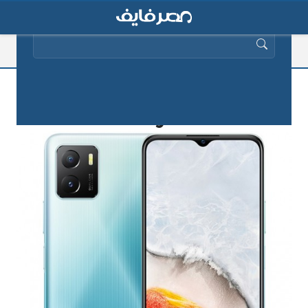
البحث عن:
مواصفات هاتف iQoo U5x الجديد للفئة
المتوسطة