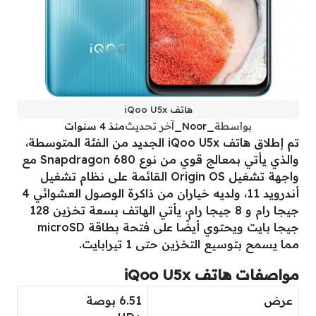
هاتف iQoo U5x
بواسطة
_Noor_
آخر تحديث
منذ 4 سنوات
تم إطلاق هاتف iQoo U5x الجديد من الفئة المتوسطة،
والذي يأتي بمعالج قوي من نوع Snapdragon 680 مع
واجهة تشغيل Origin OS القائمة على نظام تشغيل
أندرويد 11، ولديه خياران من ذاكرة الوصول العشوائي 4
جيجا رام و 8 جيجا رام، يأتي الهاتف بسعة تخزين 128
جيجا بايت ويحتوي أيضًا على فتحة بطاقة microSD
مما يسمح بتوسيع التخزين حتى 1 تيرابايت.
مواصفات هاتف iQoo U5x
عرض
6.51 بوصة