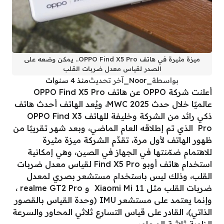
ميزة مثيرة في هاتف OPPO Find X5 Pro.. يمكن وضعه على
الصدر لقياس معدل ضربات القلب
بواسطة
_Noor_
آخر تحديث
منذ 4 سنوات
أعلنت شركة OPPO عن هاتف OPPO Find X5 Pro
عالميًا خلال حدث MWC 2025، ويُعد الهاتف أحدث هاتف
ذكي رائد من الشركة وخليفة للهاتف OPPO Find X3
Pro الذي تم إطلاقه العام الماضي، وبعد شهر تقريبًا من
ظهور الهاتف لأول مرة، تقدِّم الشركة ميزة مثيرة
للاهتمام ضمّنتها في الجهاز في الصين، وهي إمكانية
استخدام هاتف أوبو Find X5 Pro لقياس معدل ضربات
القلب، وذلك ليس باستخدام مستشعر بصري لمعدل
ضربات القلب مثل Xiaomi Mi 11 و realme GT2 Pro ،
وإنما يعتمد على مستشعر IMU (وحدة القياس بالقصور
الذاتي)، القادر على قياس التسارع ثلاثي المحاور والسرعة