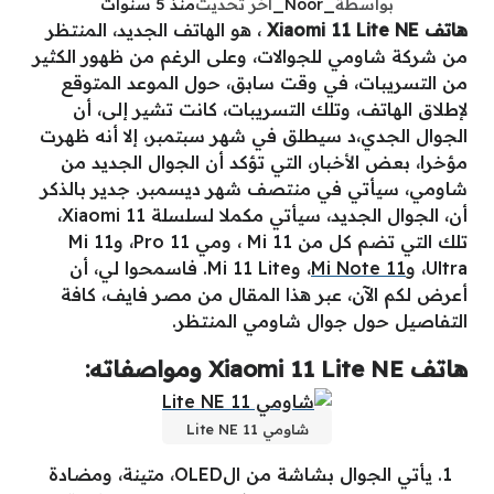
بواسطة
_Noor_
آخر تحديث
منذ 5 سنوات
هاتف Xiaomi 11 Lite NE
، هو الهاتف الجديد، المنتظر
من شركة شاومي للجوالات، وعلى الرغم من ظهور الكثير
من التسريبات، في وقت سابق، حول الموعد المتوقع
لإطلاق الهاتف، وتلك التسريبات، كانت تشير إلى، أن
الجوال الجدي،د سيطلق في شهر سبتمبر، إلا أنه ظهرت
مؤخرا، بعض الأخبار، التي تؤكد أن الجوال الجديد من
شاومي، سيأتي في منتصف شهر ديسمبر. جدير بالذكر
أن، الجوال الجديد، سيأتي مكملا لسلسلة Xiaomi 11،
تلك التي تضم كل من Mi 11 ، ومي 11 Pro، وMi 11
Ultra، و
Mi Note 11
، وMi 11 Lite. فاسمحوا لي، أن
أعرض لكم الآن، عبر هذا المقال من مصر فايف، كافة
التفاصيل حول جوال شاومي المنتظر.
هاتف Xiaomi 11 Lite NE ومواصفاته:
شاومي 11 Lite NE
يأتي الجوال بشاشة من الOLED، متينة، ومضادة