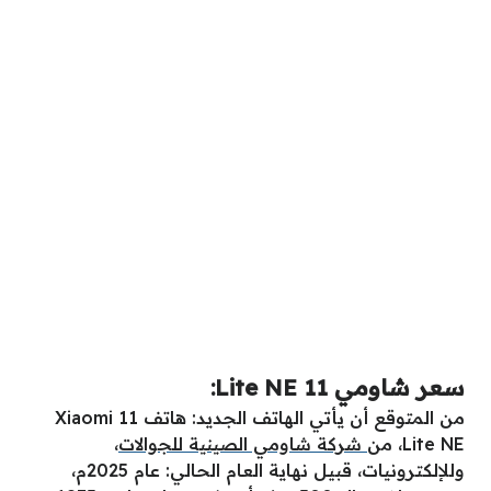
سعر شاومي 11 Lite NE:
من المتوقع أن يأتي الهاتف الجديد: هاتف Xiaomi 11
Lite NE، من
شركة شاومي الصينية للجوالات
،
وللإلكترونيات، قبيل نهاية العام الحالي: عام 2025م،