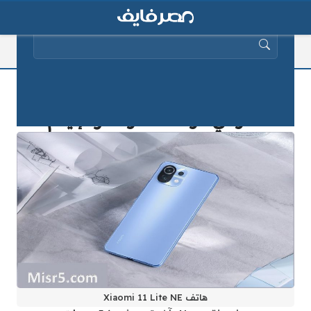
البحث عن:
هاتف Xiaomi 11 Lite NE الجديد من
شاومي مواصفاته وسعره إليكم
هاتف Xiaomi 11 Lite NE