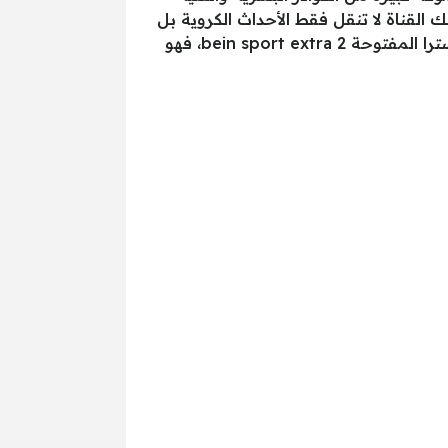
القناة لا تنقل فقط الأحداث الكروية بل
لها باع كبير في نقل كافة البطولات والدوريات لكثير من الألعاب الأخرى، أما عن تردد قناة بي إن سبورت اكسترا المفتوحة bein sport extra 2، فهو