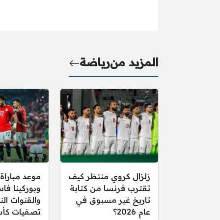
المزيد من
رياضة
زلزال كروي منتظر كيف
موعد مباراة
تقترب فرنسا من كتابة
وبوركينا فاس
تاريخ غير مسبوق في
والقنوات الن
عام 2026؟
تصفيات كأس