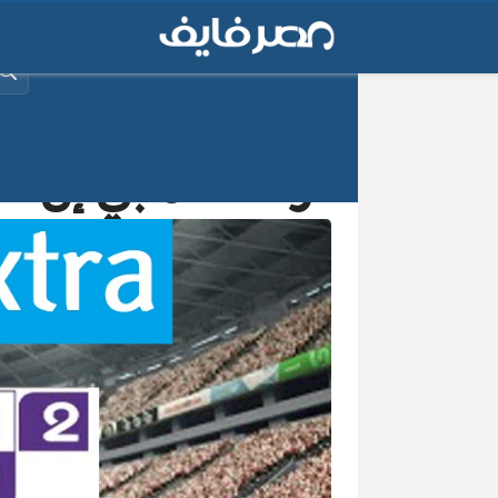
البح
تردد قناة بي إن سبورت اك