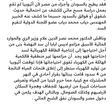
فقد يطيح بالسودان وأجزاء من مصر لأن أثيوبيا لم تقم
بعمل دراسة مسح مائي للكشف عن احتمالية حدوث
شقوق أو فوالق بالسدود حسبما ما كشف عنه الخبير
المهندس دياب محمد دياب عضو اللجنة الدولية لتقيم
السد.
وناقش الدكتور محمد نصر الدين علام وزير الري والموارد
المائية الأسبق مزاعم اديس ابابا أن سد النهضة بنى من
أجل احتياجها إلى إنتاجية الطاقة الكهربائية لسد
إحتاجتها فهو يجد أن مزاعمها غير منطقية فالكمية
الهائلة من الكهرباء تفوق احتياجاتها فإذا توقفت أثيوبيا
عن توليد الكهرباء ستطر إلى إغلاق فتحات المياه الناتجة
من 4 سدود قامت ببنائها بقرار أحادي في النهر
المشترك مع كينيا، مما حرم كينيا من المياه وتعرض
مساحات كبيرة من ارضيها للجفاف وهجرة السكان
لأرضيهم وكذلك الصومال. وبالتالي الهدف يكمن في
دخول مصر والسودان نفق الشبح المائي .