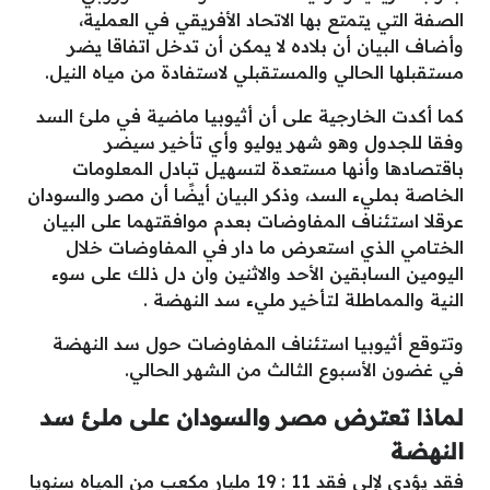
الصفة التي يتمتع بها الاتحاد الأفريقي في العملية،
وأضاف البيان أن بلاده لا يمكن أن تدخل اتفاقا يضر
مستقبلها الحالي والمستقبلي لاستفادة من مياه النيل.
كما أكدت الخارجية على أن أثيوبيا ماضية في ملئ السد
وفقا للجدول وهو شهر يوليو وأي تأخير سيضر
باقتصادها وأنها مستعدة لتسهيل تبادل المعلومات
الخاصة بمليء السد، وذكر البيان أيضًا أن مصر والسودان
عرقلا استئناف المفاوضات بعدم موافقتهما على البيان
الختامي الذي استعرض ما دار في المفاوضات خلال
اليومين السابقين الأحد والاثنين وان دل ذلك على سوء
النية والمماطلة لتأخير مليء سد النهضة .
وتتوقع أثيوبيا استئناف المفاوضات حول سد النهضة
في غضون الأسبوع الثالث من الشهر الحالي.
لماذا تعترض مصر والسودان على ملئ سد
النهضة
فقد يؤدي لإلي فقد 11 : 19 مليار مكعب من المياه سنويا