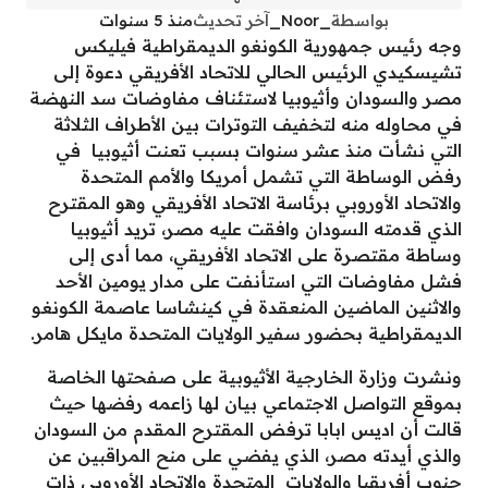
بواسطة
_Noor_
آخر تحديث
منذ 5 سنوات
وجه رئيس جمهورية الكونغو الديمقراطية فيليكس
تشيسكيدي الرئيس الحالي للاتحاد الأفريقي دعوة إلى
مصر والسودان وأثيوبيا لاستئناف مفاوضات سد النهضة
في محاوله منه لتخفيف التوترات بين الأطراف الثلاثة
التي نشأت منذ عشر سنوات بسبب تعنت أثيوبيا في
رفض الوساطة التي تشمل أمريكا والأمم المتحدة
والاتحاد الأوروبي برئاسة الاتحاد الأفريقي وهو المقترح
الذي قدمته السودان وافقت عليه مصر، تريد أثيوبيا
وساطة مقتصرة على الاتحاد الأفريقي، مما أدى إلى
فشل مفاوضات التي استأنفت على مدار يومين الأحد
والاثنين الماضين المنعقدة في كينشاسا عاصمة الكونغو
الديمقراطية بحضور سفير الولايات المتحدة مايكل هامر.
ونشرت وزارة الخارجية الأثيوبية على صفحتها الخاصة
بموقع التواصل الاجتماعي بيان لها زاعمه رفضها حيث
قالت أن اديس ابابا ترفض المقترح المقدم من السودان
والذي أيدته مصر، الذي يفضي على منح المراقبين عن
جنوب أفريقيا والولايات المتحدة والاتحاد الأوروبي ذات