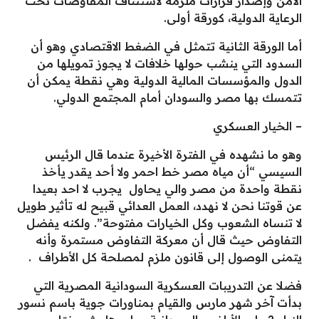
الأمن وإصدار قرارات ملزمة لاستئناف المفاوضات تحت
الرعاية الدولية، كورقة أولى.
أما الورقة الثانية تتمثل في الضغط الاقتصادي وهو أن
السدود التي ينشب حولها خلافات لا يجوز تمويلها من
الدول والمؤسسات المالية الدولية وهي نقطة يمكن أن
تتمسك بها مصر والسودان أمام المجتمع الدولي.
– الخيار العسكري
وهو ما نشهده في الفترة الأخيرة عندما قال الرئيس
السيسي “أن مياه مصر خط احمر ولا أحد يقدر يأخذ
نقطة واحدة من مصر والي يحاول يجرب لا احد بعيدا
عن قوتنا نحن لا نهدد، العمل العدائي قبيح له تأثير طويل
لا تنساه الشعوب وكل الخيارات مفتوحة”. ولكنه يفضل
التفاوض حيث قال أن معركة التفاوض مستمرة وأنه
يتمنى الوصول إلى قانون ملزم لمصلحة كل الأطراف .
فضلا عن التدريبات العسكرية السودانية المصرية التي
بدأت آخر شهر مارس والقيام بمناورات جوية باسم نسور