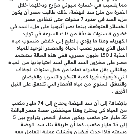
مما يتسبب في خسارة مليوني مزارع ودخلهما خلال
الفترة من ملئ سد النهضة، لذلك طالبت مصر أن يكون
ملء السد في حدود 7 سنوات حتى تتفادى مصر
الخسائر المتوقعة، بينما تصر أثيوبيا على ملء السد في
غضون 3 سنوات هادفة من ذلك السرعة في توليد
الكهرباء، وهذا ما يؤدي بالطبع إلى خفض منسوب مياه
النيل الذي يعتبر عصب الحياة والمصدر الوحيد للمياه
العذبة لـ 150 مليون مصري، ففي هذه الحالة ستعتمد
مصر على مخزون السد العالي لسد احتياجاتها من المياه،
وبالتالي يقل مقدرته تماما من خلال سنوات الجفاف
التي لا يعرف فيها كمية التبخر والتسرب والفيضان
والتدفق السنوي من مياه الأمطار التي تتدفق على النيل
الأزرق .
بالإضافة إلى أن سد النهضة يحتاج إلى 74 مليار مكعب
من المياه كي يمتلئ وهذا سيخفض حصة مصر البالغة
55 مليار متر مكعب ويكون مقدار النقص يتراوح بين 5
إلى 15 مليار مكعب، كما أن طريقة بناء سد النهضة
وسعته فإذا حدث فيضان وفشلت عملية التعامل معه