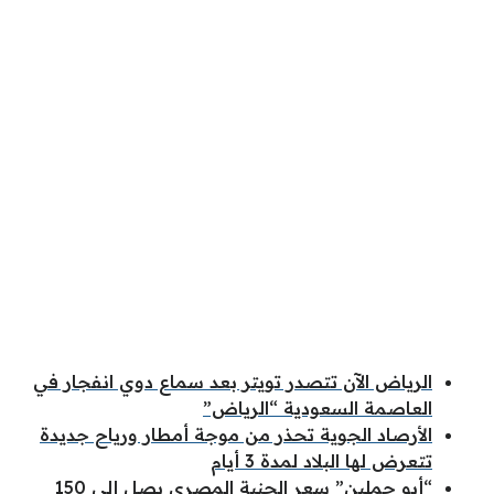
الرياض الآن تتصدر تويتر بعد سماع دوي انفجار في
العاصمة السعودية “الرياض”
الأرصاد الجوية تحذر من موجة أمطار ورياح جديدة
تتعرض لها البلاد لمدة 3 أيام
“أبو جملين” سعر الجنية المصري يصل إلى 150