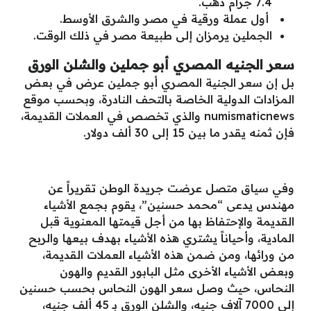
7.4 جرام ذهب.
أول عملة ورقية في مصر والشرق الأوسط.
الجملين يرمزان إلى طبيعة مصر في ذلك الوقت.
سعر الجنيه المصري أبو جملين والشلن الورق
بل إن سعر الجنية المصري أبو جملين عرض في بعض
المزادات الدولية الخاصة بالتحف النادرة، وبحسب موقع
numismaticnews والذي تخصص في العملات القديمة،
فإن ثمنه يقدر ما بين 15 إلى 30 ألف دولار.
وفي سياق متصل عرضت جريدة الوطن تقريراً عن
مهندس يدعى “محمد حسنين”، يقوم بجمع الأشياء
القديمة والإحتفاظ بها من أجل قيمتها المعنوية قبل
المادية، وأحياناً يشتري هذه الأشياء بهدف بيعها والربح
من ورائها، ومن ضمن هذه الأشياء العملات القديمة،
وبعض الأشياء الأخرى مثل البابور القديم والهون
النحاس، حيث وصل سعر الهون النحاس بحسب حسنين
إلى 7000 آلاف جنيه، والشلن الورق بـ 45 ألف جنيه،