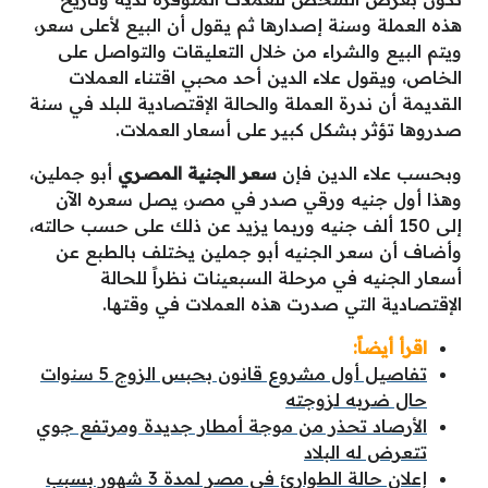
هذه العملة وسنة إصدارها ثم يقول أن البيع لأعلى سعر،
ويتم البيع والشراء من خلال التعليقات والتواصل على
الخاص، ويقول علاء الدين أحد محبي اقتناء العملات
القديمة أن ندرة العملة والحالة الإقتصادية للبلد في سنة
صدروها تؤثر بشكل كبير على أسعار العملات.
وبحسب علاء الدين فإن
سعر الجنية المصري
أبو جملين،
وهذا أول جنيه ورقي صدر في مصر، يصل سعره الآن
إلى 150 ألف جنيه وربما يزيد عن ذلك على حسب حالته،
وأضاف أن سعر الجنيه أبو جملين يختلف بالطبع عن
أسعار الجنيه في مرحلة السبعينات نظراً للحالة
الإقتصادية التي صدرت هذه العملات في وقتها.
اقرأ أيضاً:
تفاصيل أول مشروع قانون بحبس الزوج 5 سنوات
حال ضربه لزوجته
الأرصاد تحذر من موجة أمطار جديدة ومرتفع جوي
تتعرض له البلاد
إعلان حالة الطوارئ في مصر لمدة 3 شهور بسبب