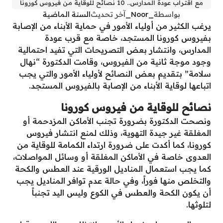
مع اقتراب عودة المدارس.. 10 نصائح للوقاية من فيروس كورونا
بواسطة
_Noor_
آخر تحديث
السنة الماضية
يرغب الكثير من أولياء الأمور في حماية الأبناء من الإصابة
بفيروس كورونا المستجد، خاصة مع قرب عودة
المدارس، وانتشار بعض التصريحات التي تفيد احتمالية
وجود موجة ثانية من الفيروس، وقامت الدكتورة “نهال
سلامة” بتقديم بعض النصائح لأولياء الأمور والتي يجب
اتباعها لوقاية الأبناء من الإصابة بالفيروس المستجد.
نصائح للوقاية من فيروس كورونا
ونصحت الدكتورة بضرورة تجنب الأماكن المزدحمة أو
المغلقة غير جيدة التهوية، وذلك لمنع انتشار فيروس
كورونا، كما أكدت على ضرورة ارتداء الكمامة للوقاية من
العدوى خاصة في الأماكن المغلقة أو وسائل المواصلات،
كما يجب استعمال المناديل الورقية عند العطس والكحة
والتخلص منها فوراً، وفي حالة عدم توافر المناديل يجب
أن يكون الكحة والعطس في الكوع وليس اليد تجنباً
لتلوثها.